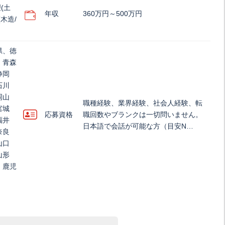
(土
年収
360万円～500万円
木造/
県、徳
、青森
静岡
石川
岡山
職種経験、業界経験、社会人経験、転
宮城
応募資格
職回数やブランクは一切問いません。
福井
日本語で会話が可能な方（目安N…
奈良
山口
山形
、鹿児