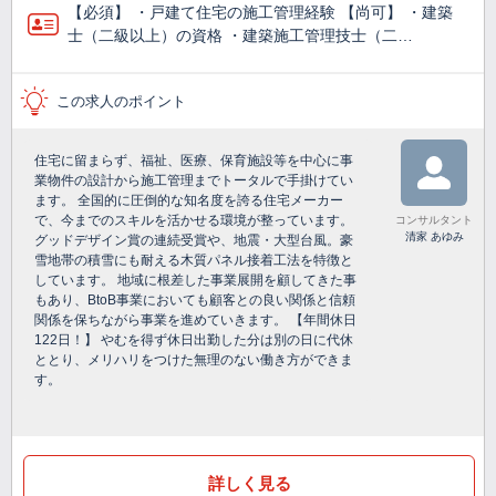
【必須】 ・戸建て住宅の施工管理経験 【尚可】 ・建築
士（二級以上）の資格 ・建築施工管理技士（二…
この求人のポイント
住宅に留まらず、福祉、医療、保育施設等を中心に事
業物件の設計から施工管理までトータルで手掛けてい
ます。 全国的に圧倒的な知名度を誇る住宅メーカー
で、今までのスキルを活かせる環境が整っています。
コンサルタント
清家 あゆみ
グッドデザイン賞の連続受賞や、地震・大型台風。豪
雪地帯の積雪にも耐える木質パネル接着工法を特徴と
しています。 地域に根差した事業展開を顧してきた事
もあり、BtoB事業においても顧客との良い関係と信頼
関係を保ちながら事業を進めていきます。 【年間休日
122日！】 やむを得ず休日出勤した分は別の日に代休
ととり、メリハリをつけた無理のない働き方ができま
す。
詳しく見る