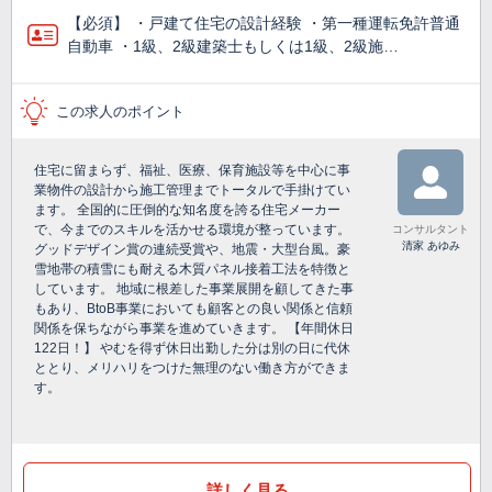
【必須】 ・戸建て住宅の設計経験 ・第一種運転免許普通
自動車 ・1級、2級建築士もしくは1級、2級施…
この求人のポイント
住宅に留まらず、福祉、医療、保育施設等を中心に事
業物件の設計から施工管理までトータルで手掛けてい
ます。 全国的に圧倒的な知名度を誇る住宅メーカー
で、今までのスキルを活かせる環境が整っています。
コンサルタント
清家 あゆみ
グッドデザイン賞の連続受賞や、地震・大型台風。豪
雪地帯の積雪にも耐える木質パネル接着工法を特徴と
しています。 地域に根差した事業展開を顧してきた事
もあり、BtoB事業においても顧客との良い関係と信頼
関係を保ちながら事業を進めていきます。 【年間休日
122日！】 やむを得ず休日出勤した分は別の日に代休
ととり、メリハリをつけた無理のない働き方ができま
す。
詳しく見る