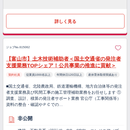
詳しく見る
ジョブNo.615062
【富山市】土木技術補助者＜国土交通省の発注者
支援業務TOPシェア！公共事業の推進に貢献＞
契約社員
従業員1000名以上
年間休日120日以上
産休育休取得実績あり
■国土交通省、北陸農政局、鉄道運輸機構、地方自治体等の発注
者支援業務及び民間工事の施工管理補助業務をお任せします ①
調査、設計、積算の発注者サポート業務 官公庁（工事関係等）
資料の整合・確認やＰＣでの…
非公開