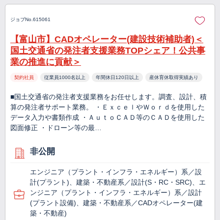
ジョブNo.615061
【富山市】CADオペレーター(建設技術補助者)＜
国土交通省の発注者支援業務TOPシェア！公共事
業の推進に貢献＞
契約社員
従業員1000名以上
年間休日120日以上
産休育休取得実績あり
■国土交通省の発注者支援業務をお任せします。調査、設計、積
算の発注者サポート業務。 ・ＥｘｃｅｌやＷｏｒｄを使用した
データ入力や書類作成 ・ＡｕｔｏＣＡＤ等のＣＡＤを使用した
図面修正 ・ドローン等の最…
非公開
エンジニア（プラント・インフラ・エネルギー）系／設
計(プラント)、建築・不動産系／設計(S・RC・SRC)、エ
ンジニア（プラント・インフラ・エネルギー）系／設計
(プラント設備)、建築・不動産系／CADオペレーター(建
築・不動産)