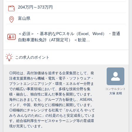
204万円～373万円
富山県
＜必須＞ ・基本的なPCスキル（Excel、Word） ・普通
自動車運転免許（AT限定可） ＜歓迎…
この求人のポイント
◎同社は、高付加価値を追求する企業集団として、発
注者支援業務から機械・電気・電子・ソフトウェア・
プラントエンジニアリング・環境・エネルギー分野ま
での幅広い事業領域において、多様な技術分野を集
コンサルタント
大塚 友晴
積・融合し、独自性に富んだ事業を展開しています。
海外におきましても、グループ力を駆使し、ASEAN、
インド、中国、欧州などに積極的に展開しています。
◎積極的にチャレンジする社風で「かんがえろ やって
みろ みんなのために」の社是のもと安定成長していま
す。総合福利厚生サービスやｅラーニング等の育成環
境が充実しています。