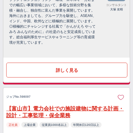
での幅広い事業領域において、多様な技術分野を集
コンサルタント
大塚 友晴
積・融合し、独自性に富んだ事業を展開しています。
海外におきましても、グループ力を駆使し、ASEAN、
インド、中国、欧州などに積極的に展開しています。
◎積極的にチャレンジする社風で「かんがえろ やって
みろ みんなのために」の社是のもと安定成長していま
す。総合福利厚生サービスやｅラーニング等の育成環
境が充実しています。
詳しく見る
ジョブNo.598097
【富山市】電力会社での施設建物に関する計画・
設計・工事監理・保全業務
正社員
上場企業
従業員1000名以上
年間休日120日以上