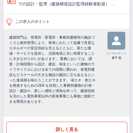
での設計・監理（建築構造設計監理経験者歓迎） …
この求人のポイント
建築部門は、発電所・変電所・事務所建物等の施設づ
くりと維持管理により、将来にわたって低廉で良質な
エネルギーの安定供給を支えるとともに、新たな価
値・サービスを提供し、北陸地域と共に発展すること
コンサルタント
兼平 龍
に大きなやりがいがあります。 業務においては、調
査・計画段階から設計、建設、保全といった建物のラ
イフサイクルにおける全ての段階に携われ、発電所建
設などスケールの大きな施設の建設に立ち会えるとい
った達成感を味わうことができます。 省エネ・創エネ
を推進するためのZEB を目指した事務所建物の計画・
設計・建設や、新しい感性と情熱を持って、建築技術
を活かした電気事業以外の新規事業にも果敢に挑戦で
きる環境があります。
詳しく見る