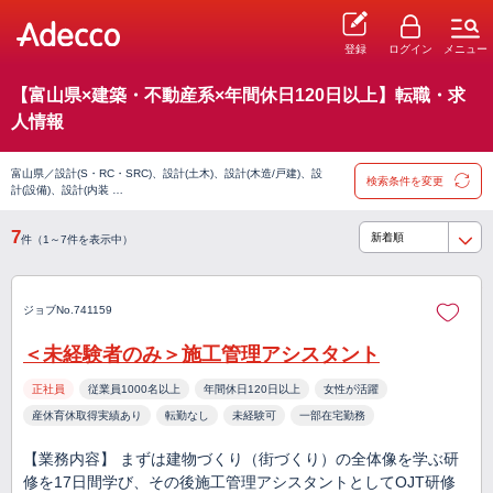
登録
ログイン
メニュー
【富山県×建築・不動産系×年間休日120日以上】転職・求
人情報
富山県／設計(S・RC・SRC)、設計(土木)、設計(木造/戸建)、設
検索条件を変更
計(設備)、設計(内装 …
7
件（1～7件を表示中）
ジョブNo.741159
＜未経験者のみ＞施工管理アシスタント
正社員
従業員1000名以上
年間休日120日以上
女性が活躍
産休育休取得実績あり
転勤なし
未経験可
一部在宅勤務
【業務内容】 まずは建物づくり（街づくり）の全体像を学ぶ研
修を17日間学び、その後施工管理アシスタントとしてOJT研修