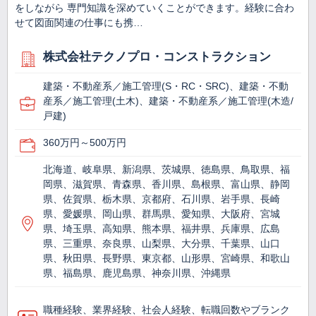
をしながら 専門知識を深めていくことができます。経験に合わ
せて図面関連の仕事にも携…
株式会社テクノプロ・コンストラクション
建築・不動産系／施工管理(S・RC・SRC)、建築・不動
産系／施工管理(土木)、建築・不動産系／施工管理(木造/
戸建)
360万円～500万円
北海道、岐阜県、新潟県、茨城県、徳島県、鳥取県、福
岡県、滋賀県、青森県、香川県、島根県、富山県、静岡
県、佐賀県、栃木県、京都府、石川県、岩手県、長崎
県、愛媛県、岡山県、群馬県、愛知県、大阪府、宮城
県、埼玉県、高知県、熊本県、福井県、兵庫県、広島
県、三重県、奈良県、山梨県、大分県、千葉県、山口
県、秋田県、長野県、東京都、山形県、宮崎県、和歌山
県、福島県、鹿児島県、神奈川県、沖縄県
職種経験、業界経験、社会人経験、転職回数やブランク