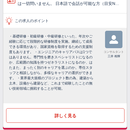
は一切問いません。 日本語で会話が可能な方（目安N…
この求人のポイント
・基礎研修・初級研修・中級研修といった、年次やご
経験に応じて段階的な研修制度を実施。継続して成長
できる環境があり、国家資格を取得するための支援制
度もあります。 ・エンジニアのキャリアパスは1つで
コンサルタント
三井 相輝
はありません。専門性を磨きスペシャリストになるの
か、広範囲の知識を持つゼネラリストになるのか、は
たまた、まったく別のキャリアを選ぶのか。専任スタ
ッフと相談しながら、多様なキャリアの選択ができま
す。 ・業界最大規模のプロジェクト数の為、建築から
土木、設備から建築など、これまで経験したことの無
い技術領域に挑戦することが可能。
詳しく見る