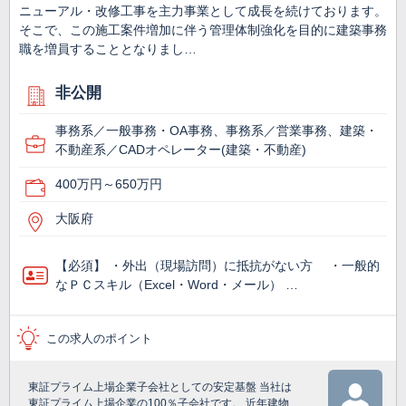
ニューアル・改修工事を主力事業として成長を続けております。
そこで、この施工案件増加に伴う管理体制強化を目的に建築事務
職を増員することとなりまし…
非公開
事務系／一般事務・OA事務、事務系／営業事務、建築・
不動産系／CADオペレーター(建築・不動産)
400万円～650万円
大阪府
【必須】 ・外出（現場訪問）に抵抗がない方 ・一般的
なＰＣスキル（Excel・Word・メール） …
この求人のポイント
東証プライム上場企業子会社としての安定基盤 当社は
東証プライム上場企業の100％子会社です。 近年建物