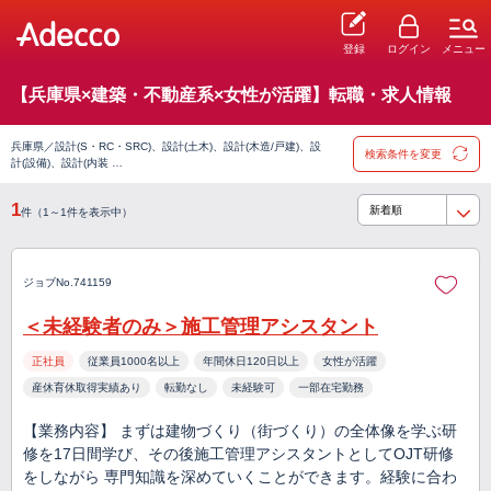
登録
ログイン
メニュー
【兵庫県×建築・不動産系×女性が活躍】転職・求人情報
兵庫県／設計(S・RC・SRC)、設計(土木)、設計(木造/戸建)、設
検索条件を変更
計(設備)、設計(内装 …
1
件（1～1件を表示中）
ジョブNo.741159
＜未経験者のみ＞施工管理アシスタント
正社員
従業員1000名以上
年間休日120日以上
女性が活躍
産休育休取得実績あり
転勤なし
未経験可
一部在宅勤務
【業務内容】 まずは建物づくり（街づくり）の全体像を学ぶ研
修を17日間学び、その後施工管理アシスタントとしてOJT研修
をしながら 専門知識を深めていくことができます。経験に合わ