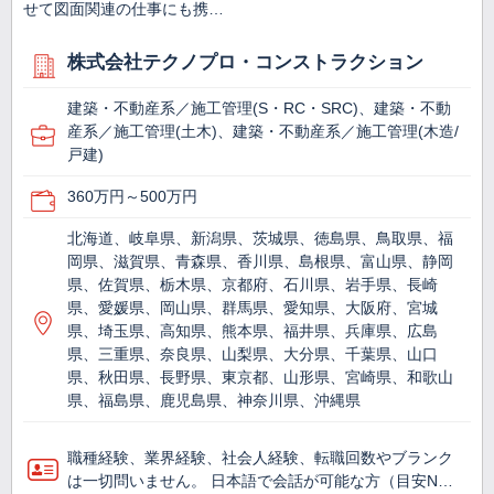
せて図面関連の仕事にも携…
株式会社テクノプロ・コンストラクション
建築・不動産系／施工管理(S・RC・SRC)、建築・不動
産系／施工管理(土木)、建築・不動産系／施工管理(木造/
戸建)
360万円～500万円
北海道、岐阜県、新潟県、茨城県、徳島県、鳥取県、福
岡県、滋賀県、青森県、香川県、島根県、富山県、静岡
県、佐賀県、栃木県、京都府、石川県、岩手県、長崎
県、愛媛県、岡山県、群馬県、愛知県、大阪府、宮城
県、埼玉県、高知県、熊本県、福井県、兵庫県、広島
県、三重県、奈良県、山梨県、大分県、千葉県、山口
県、秋田県、長野県、東京都、山形県、宮崎県、和歌山
県、福島県、鹿児島県、神奈川県、沖縄県
職種経験、業界経験、社会人経験、転職回数やブランク
は一切問いません。 日本語で会話が可能な方（目安N…