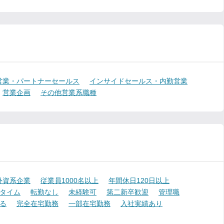
営業・パートナーセールス
インサイドセールス・内勤営業
営業企画
その他営業系職種
外資系企業
従業員1000名以上
年間休日120日以上
タイム
転勤なし
未経験可
第二新卒歓迎
管理職
る
完全在宅勤務
一部在宅勤務
入社実績あり