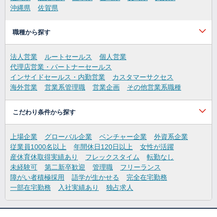
沖縄県
佐賀県
職種から探す
法人営業
ルートセールス
個人営業
代理店営業・パートナーセールス
インサイドセールス・内勤営業
カスタマーサクセス
海外営業
営業系管理職
営業企画
その他営業系職種
こだわり条件から探す
上場企業
グローバル企業
ベンチャー企業
外資系企業
従業員1000名以上
年間休日120日以上
女性が活躍
産休育休取得実績あり
フレックスタイム
転勤なし
未経験可
第二新卒歓迎
管理職
フリーランス
障がい者積極採用
語学が生かせる
完全在宅勤務
一部在宅勤務
入社実績あり
独占求人