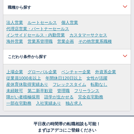
職種から探す
法人営業
ルートセールス
個人営業
代理店営業・パートナーセールス
インサイドセールス・内勤営業
カスタマーサクセス
海外営業
営業系管理職
営業企画
その他営業系職種
こだわり条件から探す
上場企業
グローバル企業
ベンチャー企業
外資系企業
従業員1000名以上
年間休日120日以上
女性が活躍
産休育休取得実績あり
フレックスタイム
転勤なし
未経験可
第二新卒歓迎
管理職
フリーランス
障がい者積極採用
語学が生かせる
完全在宅勤務
一部在宅勤務
入社実績あり
独占求人
平日夜の時間帯の転職相談も可能！
まずはアデコにご登録ください