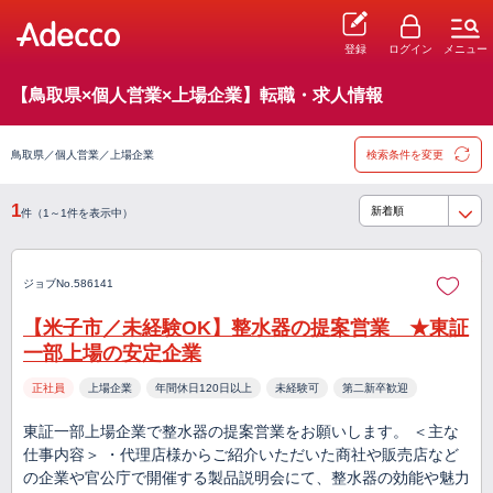
登録
ログイン
メニュー
【鳥取県×個人営業×上場企業】転職・求人情報
鳥取県／個人営業／上場企業
検索条件を変更
1
件（1～1件を表示中）
ジョブNo.586141
【米子市／未経験OK】整水器の提案営業 ★東証
一部上場の安定企業
正社員
上場企業
年間休日120日以上
未経験可
第二新卒歓迎
東証一部上場企業で整水器の提案営業をお願いします。 ＜主な
仕事内容＞ ・代理店様からご紹介いただいた商社や販売店など
の企業や官公庁で開催する製品説明会にて、整水器の効能や魅力