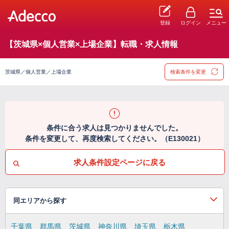
登録
ログイン
メニュー
【茨城県×個人営業×上場企業】転職・求人情報
茨城県／個人営業／上場企業
検索条件を変更
条件に合う求人は見つかりませんでした。
条件を変更して、再度検索してください。（E130021）
求人条件設定ページに戻る
同エリアから探す
千葉県
群馬県
茨城県
神奈川県
埼玉県
栃木県