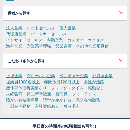
職種から探す
法人営業
ルートセールス
個人営業
代理店営業・パートナーセールス
インサイドセールス・内勤営業
カスタマーサクセス
海外営業
営業系管理職
営業企画
その他営業系職種
こだわり条件から探す
上場企業
グローバル企業
ベンチャー企業
外資系企業
従業員1000名以上
年間休日120日以上
女性が活躍
産休育休取得実績あり
フレックスタイム
転勤なし
未経験可
第二新卒歓迎
管理職
フリーランス
障がい者積極採用
語学が生かせる
完全在宅勤務
一部在宅勤務
入社実績あり
独占求人
平日夜の時間帯の転職相談も可能！