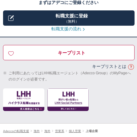
まずはアデコにご登録ください
転職支援に登録
（無料）
転職支援の流れ
キープリスト
キープリストとは
※
ご利用にあたってはLHH転職エージェント（Adecco Group）のMyPageへ
のログインが必要です。
Adeccoの転職支援
海外
海外
営業系
個人営業
上場企業