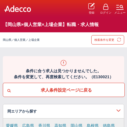
登録
ログイン
メニュー
【岡山県×個人営業×上場企業】転職・求人情報
岡山県／個人営業／上場企業
検索条件を変更
条件に合う求人は見つかりませんでした。
条件を変更して、再度検索してください。（E130021）
求人条件設定ページに戻る
同エリアから探す
愛媛県
広島県
香川県
高知県
岡山県
島根県
徳島県