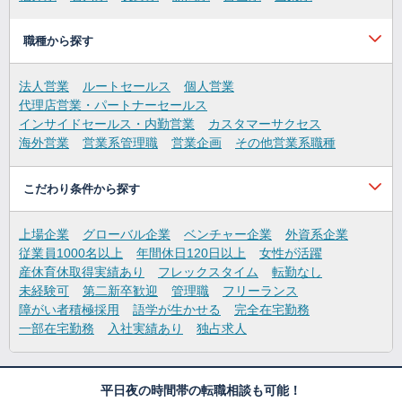
職種から探す
法人営業
ルートセールス
個人営業
代理店営業・パートナーセールス
インサイドセールス・内勤営業
カスタマーサクセス
海外営業
営業系管理職
営業企画
その他営業系職種
こだわり条件から探す
上場企業
グローバル企業
ベンチャー企業
外資系企業
従業員1000名以上
年間休日120日以上
女性が活躍
産休育休取得実績あり
フレックスタイム
転勤なし
未経験可
第二新卒歓迎
管理職
フリーランス
障がい者積極採用
語学が生かせる
完全在宅勤務
一部在宅勤務
入社実績あり
独占求人
平日夜の時間帯の転職相談も可能！