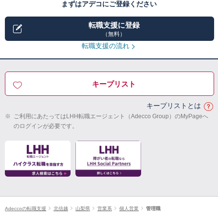
まずはアデコにご登録ください
転職支援に登録
（無料）
転職支援の流れ
キープリスト
キープリストとは
※
ご利用にあたってはLHH転職エージェント（Adecco Group）のMyPageへ
のログインが必要です。
Adeccoの転職支援
北信越
山梨県
営業系
個人営業
管理職