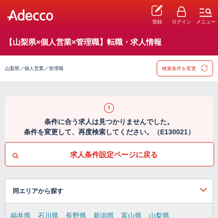
登録
ログイン
メニュー
【山梨県×個人営業×管理職】転職・求人情報
山梨県／個人営業／管理職
検索条件を変更
条件に合う求人は見つかりませんでした。
条件を変更して、再度検索してください。（E130021）
求人条件設定ページに戻る
同エリアから探す
福井県
石川県
長野県
新潟県
富山県
山梨県