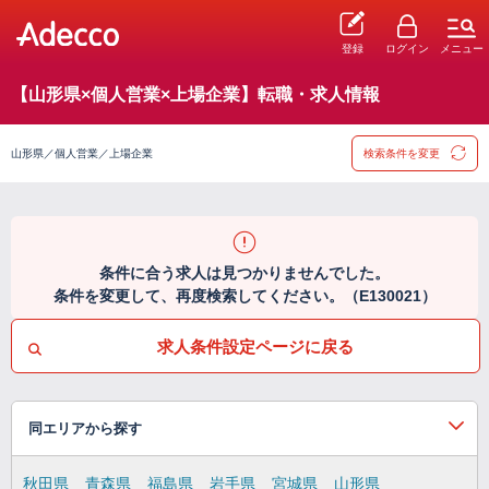
登録
ログイン
メニュー
【山形県×個人営業×上場企業】転職・求人情報
山形県／個人営業／上場企業
検索条件を変更
条件に合う求人は見つかりませんでした。
条件を変更して、再度検索してください。（E130021）
求人条件設定ページに戻る
同エリアから探す
秋田県
青森県
福島県
岩手県
宮城県
山形県