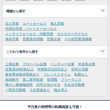
職種から探す
法人営業
ルートセールス
個人営業
代理店営業・パートナーセールス
インサイドセールス・内勤営業
カスタマーサクセス
海外営業
営業系管理職
営業企画
その他営業系職種
こだわり条件から探す
上場企業
グローバル企業
ベンチャー企業
外資系企業
従業員1000名以上
年間休日120日以上
女性が活躍
産休育休取得実績あり
フレックスタイム
転勤なし
未経験可
第二新卒歓迎
管理職
フリーランス
障がい者積極採用
語学が生かせる
完全在宅勤務
一部在宅勤務
入社実績あり
独占求人
平日夜の時間帯の転職相談も可能！