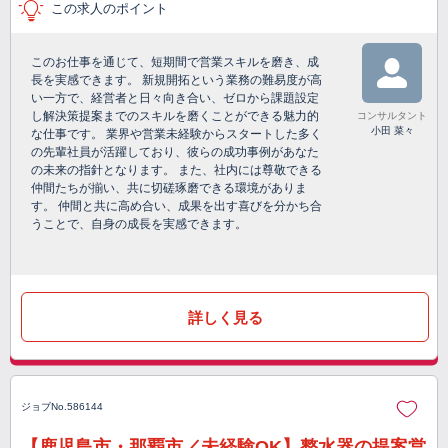
この求人のポイント
このお仕事を通じて、短期間で営業スキルを磨き、成
長を実感できます。 新規開拓という業務の難易度が高
い一方で、経営者と日々向き合い、ゼロから課題設定
し解決策提案までのスキルを磨くことができる魅力的
コンサルタント
小田 菜々
な仕事です。 業界や営業未経験からスタートした多く
の先輩社員が活躍しており、彼らの成功事例があなた
の未来の指針となります。 また、社内には尊敬できる
仲間たちが揃い、共に切磋琢磨できる環境がありま
す。 仲間と共に高め合い、成果を出す喜びを分かち合
うことで、自身の成長を実感できます。
詳しく見る
ジョブNo.586144
【鹿児島市・那覇市／未経験OK】整水器の提案営