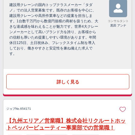
建設用クレーンの国内トップクラスメーカー「タダ
ノ」での法人営業募集です。既存のお客様を中心に、
建設用クレーンや高所作業車などの提案を担当しま
す。1台数千万円から数億円規模の商材を扱うため、大
コンサルタント
黒田 アンナ
きな達成感を味わえることが魅力です。世界4大クレー
ンメーカーとして高いブランド力を誇り、お客様から
の信頼も厚いため提案しやすい環境があります。年間
休日125日、土日祝休み、フレックスタイム制を導入
しており、働きやすさと安定性を兼ね備えた求人で
す。
詳しく見る
ジョブNo.654171
【九州エリア／営業職】株式会社リクルートホッ
トペッパービューティー事業部での営業職！