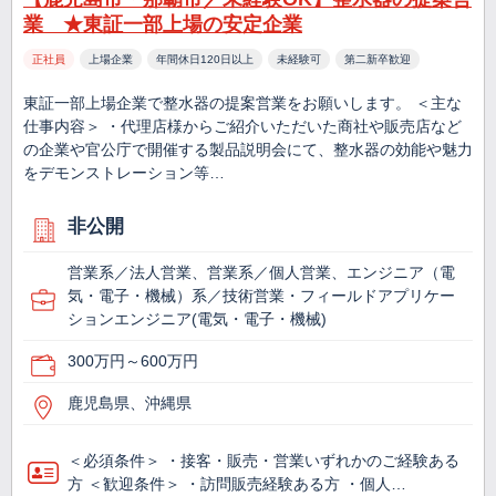
業 ★東証一部上場の安定企業
正社員
上場企業
年間休日120日以上
未経験可
第二新卒歓迎
東証一部上場企業で整水器の提案営業をお願いします。 ＜主な
仕事内容＞ ・代理店様からご紹介いただいた商社や販売店など
の企業や官公庁で開催する製品説明会にて、整水器の効能や魅力
をデモンストレーション等…
非公開
営業系／法人営業、営業系／個人営業、エンジニア（電
気・電子・機械）系／技術営業・フィールドアプリケー
ションエンジニア(電気・電子・機械)
300万円～600万円
鹿児島県、沖縄県
＜必須条件＞ ・接客・販売・営業いずれかのご経験ある
方 ＜歓迎条件＞ ・訪問販売経験ある方 ・個人…