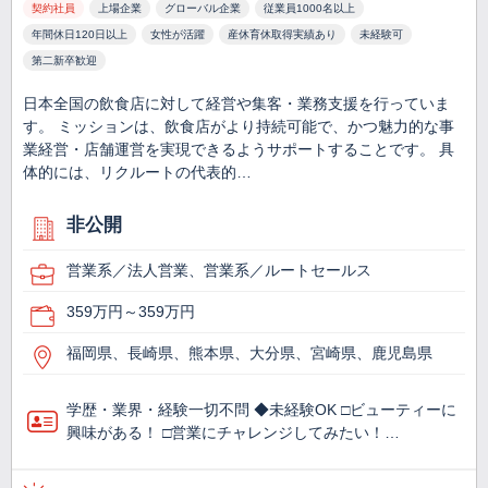
契約社員
上場企業
グローバル企業
従業員1000名以上
年間休日120日以上
女性が活躍
産休育休取得実績あり
未経験可
第二新卒歓迎
日本全国の飲食店に対して経営や集客・業務支援を行っていま
す。 ミッションは、飲食店がより持続可能で、かつ魅力的な事
業経営・店舗運営を実現できるようサポートすることです。 具
体的には、リクルートの代表的…
非公開
営業系／法人営業、営業系／ルートセールス
359万円～359万円
福岡県、長崎県、熊本県、大分県、宮崎県、鹿児島県
学歴・業界・経験一切不問 ◆未経験OK □ビューティーに
興味がある！ □営業にチャレンジしてみたい！…