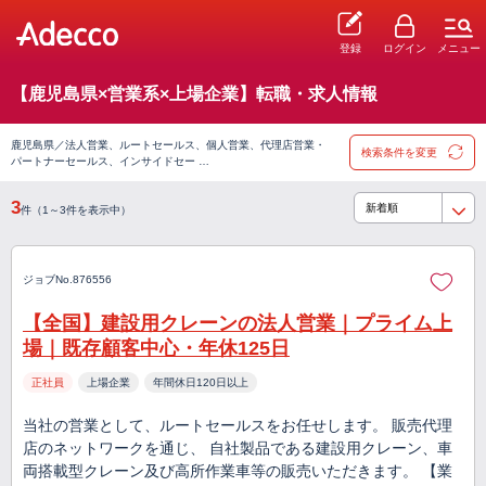
登録
ログイン
メニュー
【鹿児島県×営業系×上場企業】転職・求人情報
鹿児島県／法人営業、ルートセールス、個人営業、代理店営業・
検索条件を変更
パートナーセールス、インサイドセー …
3
件（1～3件を表示中）
ジョブNo.876556
【全国】建設用クレーンの法人営業｜プライム上
場｜既存顧客中心・年休125日
正社員
上場企業
年間休日120日以上
当社の営業として、ルートセールスをお任せします。 販売代理
店のネットワークを通じ、 自社製品である建設用クレーン、車
両搭載型クレーン及び高所作業車等の販売いただきます。 【業