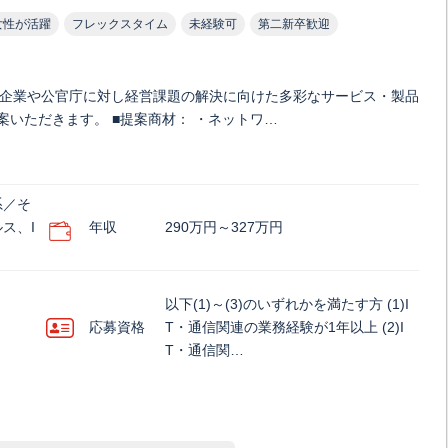
女性が活躍
フレックスタイム
未経験可
第二新卒歓迎
手企業や公官庁に対し経営課題の解決に向けた多彩なサービス・製品
案いただきます。 ■提案商材： ・ネットワ…
系／そ
ス、I
年収
290万円～327万円
以下(1)～(3)のいずれかを満たす方 (1)I
応募資格
T・通信関連の業務経験が1年以上 (2)I
T・通信関…