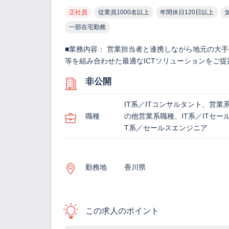
正社員
従業員1000名以上
年間休日120日以上
一部在宅勤務
■業務内容： 営業担当者と連携しながら地元の大
等を組み合わせた最適なICTソリューションをご提
非公開
IT系／ITコンサルタント、営業
職種
の他営業系職種、IT系／ITセール
T系／セールスエンジニア
勤務地
香川県
この求人のポイント