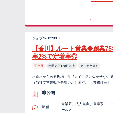
ジョブNo.829887
【香川】ルート営業◆創業75
率2%で定着率◎
正社員
年間休日120日以上
第二新卒歓迎
水道水から医療現場、食品まで生活に欠かせない
う当社で営業職を募集いたします。 【業務詳細】 
非公開
営業系／法人営業、営業系／ル
職種
ールス