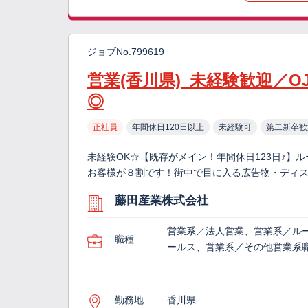
ジョブNo.799619
営業(香川県)_未経験歓迎／
◎
正社員
年間休日120日以上
未経験可
第二新卒歓
未経験OK☆【既存がメイン！年間休日123日♪】
お客様が８割です！街中で目に入る広告物・ディ
藤田産業株式会社
営業系／法人営業、営業系／ル
職種
ールス、営業系／その他営業系
勤務地
香川県