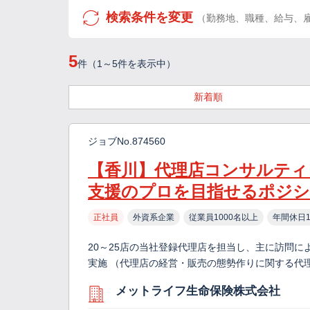
検索条件を変更
（勤務地、職種、給与、
5
件（1～5件を表示中）
新着順
ジョブNo.874560
【香川】代理店コンサルティ
支援のプロを目指せるポジ
正社員
外資系企業
従業員1000名以上
年間休日1
20～25店の当社登録代理店を担当し、主に訪問に
実施 （代理店の経営・販売の態勢作りに関する代理
メットライフ生命保険株式会社