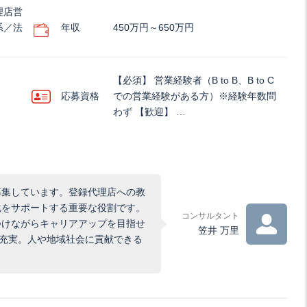
理店営
系／法
年収
450万円～650万円
【必須】 営業経験者（B to B、B to C
応募資格
での営業経験がある方）※経験年数問
わず 【歓迎】 …
募集しています。登録代理店への教
化をサポートする重要な役割です。
コンサルタント
つけながらキャリアアップを目指せ
笠井 万里
も充実。人や地域社会に貢献できる