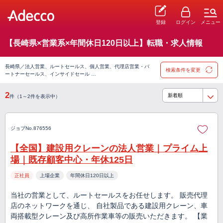
登録
ログイン
メニュー
【長崎県×営業系×年間休日120日以上】転職・求人情報
長崎県／法人営業、ルートセールス、個人営業、代理店営業・パ
検索条件を変更
ートナーセールス、インサイドセール …
2
件（1～2件を表示中）
ジョブNo.876556
【全国】建設用クレーンの法人営業｜プライム上
場｜既存顧客中心・年休125日
正社員
上場企業
年間休日120日以上
当社の営業として、ルートセールスをお任せします。 販売代理
店のネットワークを通じ、 自社製品である建設用クレーン、車
両搭載型クレーン及び高所作業車等の販売いただきます。 【業