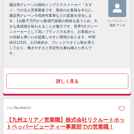
建設用クレーンの国内トップクラスメーカー「タダ
ノ」での法人営業募集です。既存のお客様を中心に、
建設用クレーンや高所作業車などの提案を担当しま
す。1台数千万円から数億円規模の商材を扱うため、大
コンサルタント
黒田 アンナ
きな達成感を味わえることが魅力です。世界4大クレー
ンメーカーとして高いブランド力を誇り、お客様から
の信頼も厚いため提案しやすい環境があります。年間
休日125日、土日祝休み、フレックスタイム制を導入
しており、働きやすさと安定性を兼ね備えた求人で
す。
詳しく見る
ジョブNo.654171
【九州エリア／営業職】株式会社リクルートホッ
トペッパービューティー事業部での営業職！