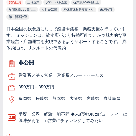
契約社員
上場企業
グローバル企業
従業員1000名以上
年間休日120日以上
女性が活躍
産休育休取得実績あり
未経験可
第二新卒歓迎
日本全国の飲食店に対して経営や集客・業務支援を行っていま
す。 ミッションは、飲食店がより持続可能で、かつ魅力的な事
業経営・店舗運営を実現できるようサポートすることです。 具
体的には、リクルートの代表的…
非公開
営業系／法人営業、営業系／ルートセールス
359万円～359万円
福岡県、長崎県、熊本県、大分県、宮崎県、鹿児島県
学歴・業界・経験一切不問 ◆未経験OK □ビューティーに
興味がある！ □営業にチャレンジしてみたい！…