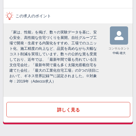
この求人のポイント
「家は、性能」を掲げ、数々の実験データを基に、安
心安全、高性能な住宅づくりを展開。自社グループ工
場で開発・生産する内製化をすすめ、工場でのユニッ
ト化、施工精度の向上など、品質を高めながら大幅な
コンサルタント
中嶋 雄大
コスト削減を実現しています。数々の公的な賞も受賞
しており、近年では、「最新年間で最も売れている注
文住宅会社」「最新年間で最も多く太陽光搭載住宅を
建てた会社」「最大の工業化住宅工場」の3つの項目に
おいて、ギネス世界記録™に認定されました。※対象
年：2019年（Adecco求人）
詳しく見る