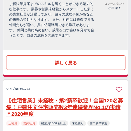
し解決策提案までのスキルを磨くことができる魅力的
コンサルタント
小田 菜々
な仕事です。 業界や営業未経験からスタートした多く
の先輩社員が活躍しており、彼らの成功事例があなた
の未来の指針となります。 また、社内には尊敬できる
仲間たちが揃い、共に切磋琢磨できる環境がありま
す。 仲間と共に高め合い、成果を出す喜びを分かち合
うことで、自身の成長を実感できます。
詳しく見る
ジョブNo.591782
【住宅営業】未経験・第2新卒歓迎！全国120名募
集！戸建注文住宅販売数3年連続業界No.1の実績
＊2020年度
正社員
契約社員
従業員1000名以上
未経験可
第二新卒歓迎