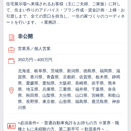
住宅展示場へ来場されるお客様（主にご夫婦、ご家族）に対し
て、住まい作りのアドバイス・プラン作成・資金計画・上棟・お
引渡しまで、全ての窓口を担当し、一生の家づくりのコーディネ
ートを行います。 ＜業務詳…
非公開
営業系／個人営業
350万円～400万円
北海道、岐阜県、茨城県、新潟県、徳島県、福岡県、滋
賀県、香川県、青森県、京都府、佐賀県、栃木県、静岡
県、愛媛県、愛知県、大阪府、長崎県、岩手県、熊本
県、埼玉県、兵庫県、三重県、福井県、千葉県、奈良
県、秋田県、山梨県、大分県、山口県、宮崎県、和歌山
県、長野県、東京都、山形県、福島県、鹿児島県、神奈
川県
<必須条件> ・普通自動車免許をお持ちの方 ※業界・職
種ともに未経験の方、第二新卒可 ＜歓迎条件＞…