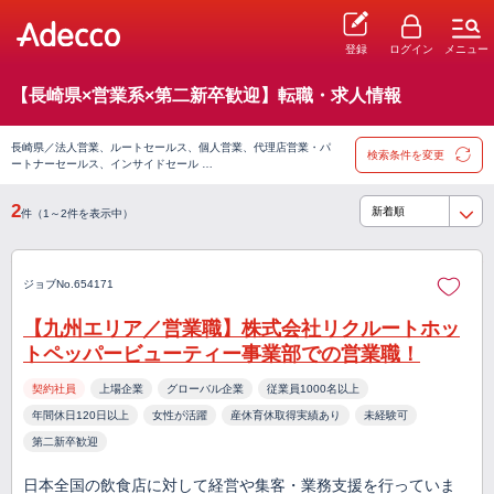
登録
ログイン
メニュー
【長崎県×営業系×第二新卒歓迎】転職・求人情報
長崎県／法人営業、ルートセールス、個人営業、代理店営業・パ
検索条件を変更
ートナーセールス、インサイドセール …
2
件（1～2件を表示中）
ジョブNo.654171
【九州エリア／営業職】株式会社リクルートホッ
トペッパービューティー事業部での営業職！
契約社員
上場企業
グローバル企業
従業員1000名以上
年間休日120日以上
女性が活躍
産休育休取得実績あり
未経験可
第二新卒歓迎
日本全国の飲食店に対して経営や集客・業務支援を行っていま