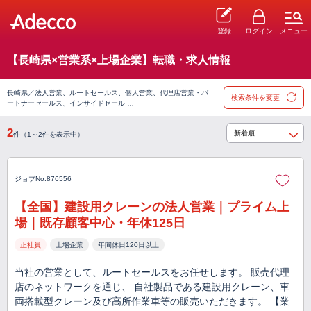
登録
ログイン
メニュー
【長崎県×営業系×上場企業】転職・求人情報
長崎県／法人営業、ルートセールス、個人営業、代理店営業・パ
検索条件を変更
ートナーセールス、インサイドセール …
2
件（1～2件を表示中）
ジョブNo.876556
【全国】建設用クレーンの法人営業｜プライム上
場｜既存顧客中心・年休125日
正社員
上場企業
年間休日120日以上
当社の営業として、ルートセールスをお任せします。 販売代理
店のネットワークを通じ、 自社製品である建設用クレーン、車
両搭載型クレーン及び高所作業車等の販売いただきます。 【業