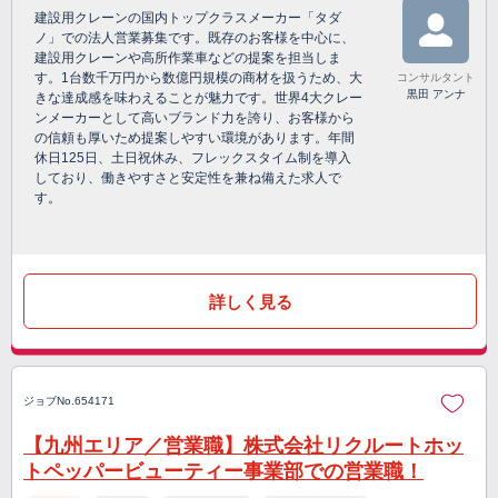
建設用クレーンの国内トップクラスメーカー「タダ
ノ」での法人営業募集です。既存のお客様を中心に、
建設用クレーンや高所作業車などの提案を担当しま
す。1台数千万円から数億円規模の商材を扱うため、大
コンサルタント
黒田 アンナ
きな達成感を味わえることが魅力です。世界4大クレー
ンメーカーとして高いブランド力を誇り、お客様から
の信頼も厚いため提案しやすい環境があります。年間
休日125日、土日祝休み、フレックスタイム制を導入
しており、働きやすさと安定性を兼ね備えた求人で
す。
詳しく見る
ジョブNo.654171
【九州エリア／営業職】株式会社リクルートホッ
トペッパービューティー事業部での営業職！