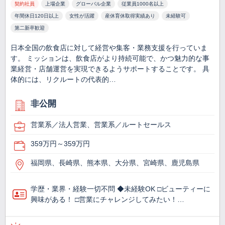
契約社員
上場企業
グローバル企業
従業員1000名以上
年間休日120日以上
女性が活躍
産休育休取得実績あり
未経験可
第二新卒歓迎
日本全国の飲食店に対して経営や集客・業務支援を行っていま
す。 ミッションは、飲食店がより持続可能で、かつ魅力的な事
業経営・店舗運営を実現できるようサポートすることです。 具
体的には、リクルートの代表的…
非公開
営業系／法人営業、営業系／ルートセールス
359万円～359万円
福岡県、長崎県、熊本県、大分県、宮崎県、鹿児島県
学歴・業界・経験一切不問 ◆未経験OK □ビューティーに
興味がある！ □営業にチャレンジしてみたい！…