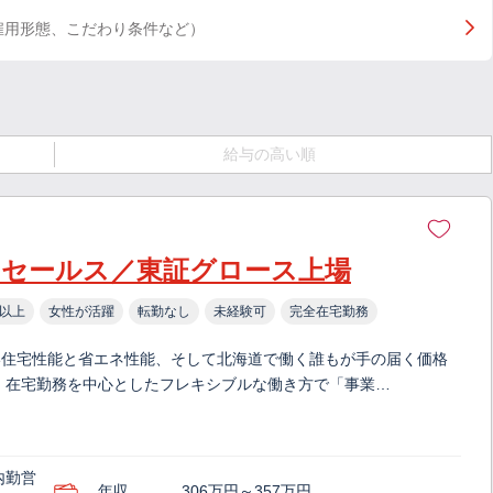
雇用形態、こだわり条件など）
給与の高い順
セールス／東証グロース上場
日以上
女性が活躍
転勤なし
未経験可
完全在宅勤務
い住宅性能と省エネ性能、そして北海道で働く誰もが手の届く価格
 在宅勤務を中心としたフレキシブルな働き方で「事業…
内勤営
年収
306万円～357万円