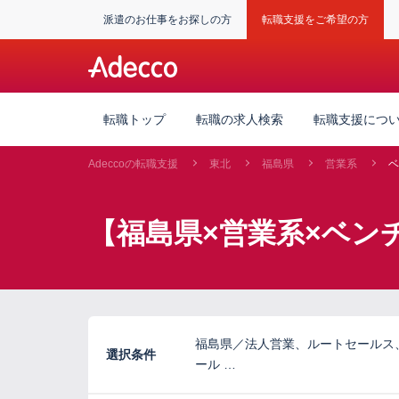
派遣のお仕事をお探しの方
転職支援をご希望の方
転職トップ
転職の求人検索
転職支援につ
Adeccoの転職支援
東北
福島県
営業系
ベ
【福島県×営業系×ベン
福島県／法人営業、ルートセールス
選択条件
ール …