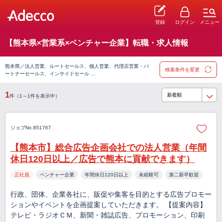
登録
ログイン
メニュー
【熊本県×営業系×ベンチャー企業】転職・求人情報
熊本県／法人営業、ルートセールス、個人営業、代理店営業・パ
検索条件を変更
ートナーセールス、インサイドセール …
1
件（1～1件を表示中）
ジョブNo.851767
【熊本市】総合広告企画会社での法人営業（年間
休日120日以上／広告で熊本に貢献できます）
正社員
ベンチャー企業
年間休日120日以上
未経験可
第二新卒歓迎
行政、団体、企業各社に、販促や集客を目的とする広告プロモー
ションやイベントを企画提案していただきます。 【提案内容】
テレビ・ラジオＣＭ、新聞・雑誌広告、プロモーション、印刷