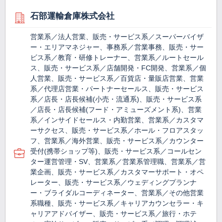
石部運輸倉庫株式会社
営業系／法人営業、販売・サービス系／スーパーバイザ
ー・エリアマネジャー、事務系／営業事務、販売・サー
ビス系／教育・研修トレーナー、営業系／ルートセール
ス、販売・サービス系／店舗開発・FC開発、営業系／個
人営業、販売・サービス系／百貨店・量販店営業、営業
系／代理店営業・パートナーセールス、販売・サービス
系／店長・店長候補(小売・流通系)、販売・サービス系
／店長・店長候補(フード・アミューズメント系)、営業
系／インサイドセールス・内勤営業、営業系／カスタマ
ーサクセス、販売・サービス系／ホール・フロアスタッ
フ、営業系／海外営業、販売・サービス系／カウンター
受付(携帯ショップ等)、販売・サービス系／コールセン
ター運営管理・SV、営業系／営業系管理職、営業系／営
業企画、販売・サービス系／カスタマーサポート・オペ
レーター、販売・サービス系／ウェディングプランナ
ー・ブライダルコーディネーター、営業系／その他営業
系職種、販売・サービス系／キャリアカウンセラー・キ
ャリアアドバイザー、販売・サービス系／旅行・ホテ