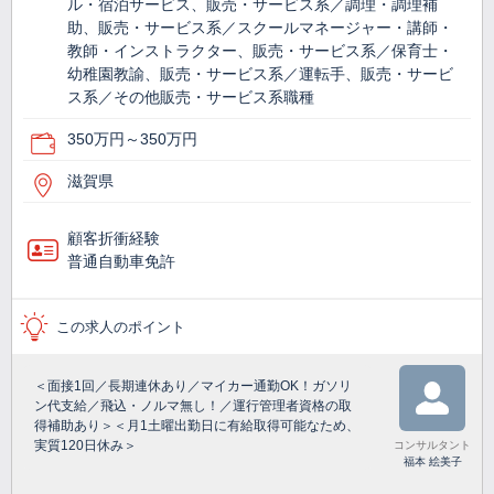
ル・宿泊サービス、販売・サービス系／調理・調理補
助、販売・サービス系／スクールマネージャー・講師・
教師・インストラクター、販売・サービス系／保育士・
幼稚園教諭、販売・サービス系／運転手、販売・サービ
ス系／その他販売・サービス系職種
350万円～350万円
滋賀県
顧客折衝経験
普通自動車免許
この求人のポイント
＜面接1回／長期連休あり／マイカー通勤OK！ガソリ
ン代支給／飛込・ノルマ無し！／運行管理者資格の取
得補助あり＞＜月1土曜出勤日に有給取得可能なため、
実質120日休み＞
コンサルタント
福本 絵美子