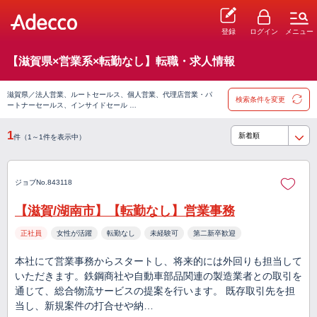
登録
ログイン
メニュー
【滋賀県×営業系×転勤なし】転職・求人情報
滋賀県／法人営業、ルートセールス、個人営業、代理店営業・パ
検索条件を変更
ートナーセールス、インサイドセール …
1
件（1～1件を表示中）
ジョブNo.843118
【滋賀/湖南市】【転勤なし】営業事務
正社員
女性が活躍
転勤なし
未経験可
第二新卒歓迎
本社にて営業事務からスタートし、将来的には外回りも担当して
いただきます。鉄鋼商社や自動車部品関連の製造業者との取引を
通じて、総合物流サービスの提案を行います。 既存取引先を担
当し、新規案件の打合せや納…