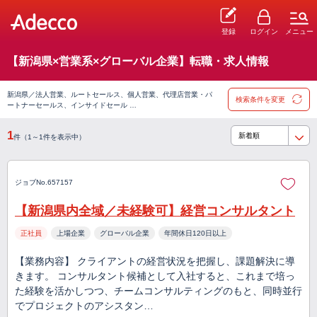
登録
ログイン
メニュー
【新潟県×営業系×グローバル企業】転職・求人情報
新潟県／法人営業、ルートセールス、個人営業、代理店営業・パ
検索条件を変更
ートナーセールス、インサイドセール …
1
件（1～1件を表示中）
ジョブNo.657157
【新潟県内全域／未経験可】経営コンサルタント
正社員
上場企業
グローバル企業
年間休日120日以上
【業務内容】 クライアントの経営状況を把握し、課題解決に導
きます。 コンサルタント候補として入社すると、これまで培っ
た経験を活かしつつ、チームコンサルティングのもと、同時並行
でプロジェクトのアシスタン…