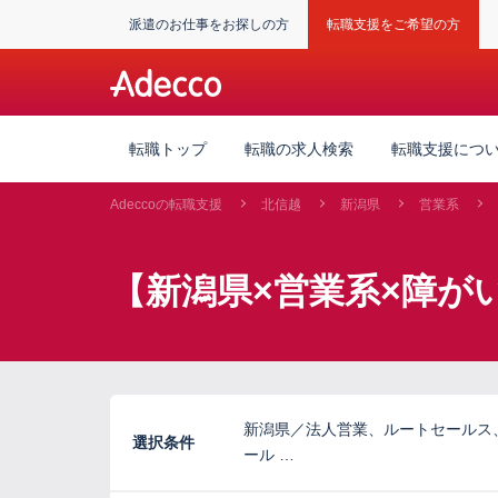
派遣のお仕事をお探しの方
転職支援をご希望の方
転職トップ
転職の求人検索
転職支援につ
Adeccoの転職支援
北信越
新潟県
営業系
【新潟県×営業系×障が
新潟県／法人営業、ルートセールス
選択条件
ール …