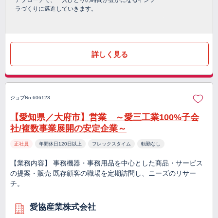
アプローチで、一人ひとりの時間が豊かになるインフ
ラづくりに邁進していきます。
詳しく見る
ジョブNo.606123
【愛知県／大府市】営業 ～愛三工業100%子会
社/複数事業展開の安定企業～
正社員
年間休日120日以上
フレックスタイム
転勤なし
【業務内容】 事務機器・事務用品を中心とした商品・サービス
の提案・販売 既存顧客の職場を定期訪問し、ニーズのリサー
チ。
愛協産業株式会社