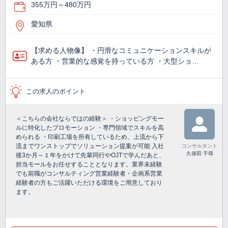
355万円～480万円
愛知県
【求める人物像】 ・円滑なコミュニケーションスキルが
ある方 ・営業的な感覚を持っている方 ・大型ショ…
この求人のポイント
＜こちらの会社ならではの経験＞ ・ショッピングモー
ルに特化したプロモーション ・専門領域でスキルを高
められる ・印刷工場を所有しているため、上流から下
流までワンストップでソリューション提案が可能 入社
コンサルタント
久保田 千尋
後3か月～１年をかけて先輩同行やOJTで学んだあと、
担当モールをお任せすることとなります。業界未経験
でも前職がコンサルティング営業経験者・企画系営業
経験者の方もご活躍いただける環境をご用意しており
ます。