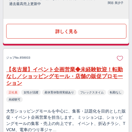
関谷 美沙子
過去最高売上更新中
詳しく見る
ジョブNo.858933
【名古屋】イベント企画営業◆未経験歓迎！転勤
なし／ショッピングモール・店舗の販促プロモー
ション
正社員
女性が活躍
産休育休取得実績あり
フレックスタイム
転勤なし
未経験可
大型ショッピングモールを中心に、集客・話題化を目的とした販
促・イベント企画営業を担当します。 ミッションは、ショッピ
ングモールの集客・売上の向上です。 イベント、折込チラシ、T
VCM、電車のつり革ジャ…