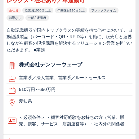
レックス・在宅あり／車通勤可
正社員
従業員1000名以上
年間休日120日以上
フレックスタイム
転勤なし
一部在宅勤務
自動認識機器で国内トップクラスの実績を持つ当社において、自
動認識製品（バーコード・QR・RFID等）を軸に、販売店と連携
しながら顧客の現場課題を解決するソリューション営業を担当い
ただきます。 ■業務…
株式会社デンソーウェーブ
営業系／法人営業、営業系／ルートセールス
510万円～650万円
愛知県
＜必須条件＞ ・顧客対応経験をお持ちの方（営業、販
売、接客、サービス、店舗運営等） ・社内外の関係者…