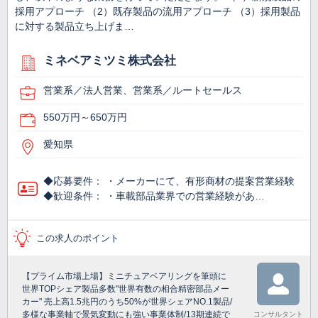
採用アプローチ （2）既存製品の流用アプローチ （3）採用製品
に対する製品立ち上げま…
ミネベアミツミ株式会社
営業系／法人営業、営業系／ルートセールス
550万円～650万円
愛知県
◆応募要件： ・メーカーにて、有形商材の提案営業経験
◆歓迎条件： ・車載部品業界での営業経験があ…
この求人のポイント
【プライム市場上場】ミニチュアベアリングを筆頭に
世界TOPシェア製品多数"世界有数の相合精密部品メー
カー" 売上高1.5兆円のうち50%が世界シェアNO.1製品/
多様な事業軸で景気変動にも強い事業体制/13期連続で
コンサルタント