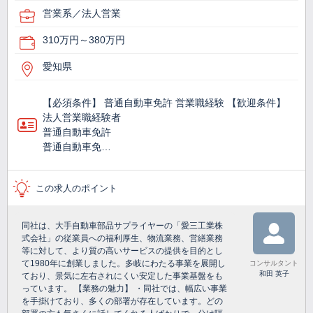
営業系／法人営業
310万円～380万円
愛知県
【必須条件】 普通自動車免許 営業職経験 【歓迎条件】
法人営業職経験者
普通自動車免許
普通自動車免…
この求人のポイント
同社は、大手自動車部品サプライヤーの「愛三工業株
式会社」の従業員への福利厚生、物流業務、営繕業務
等に対して、より質の高いサービスの提供を目的とし
て1980年に創業しました。多岐にわたる事業を展開し
コンサルタント
和田 英子
ており、景気に左右されにくい安定した事業基盤をも
っています。 【業務の魅力】 ・同社では、幅広い事業
を手掛けており、多くの部署が存在しています。どの