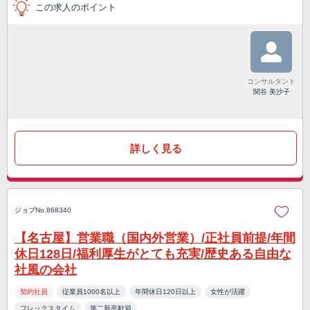
この求人のポイント
コンサルタント
関谷 美沙子
詳しく見る
ジョブNo.868340
【名古屋】営業職（国内外営業）/正社員前提/年間
休日128日/福利厚生がとても充実/歴史ある自由な
社風の会社
契約社員
従業員1000名以上
年間休日120日以上
女性が活躍
フレックスタイム
第二新卒歓迎