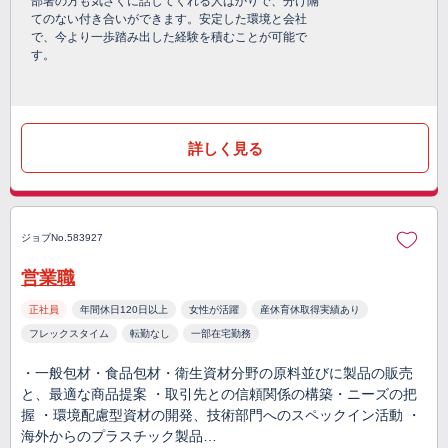
部署の方も気さくに話してくれる人ばかりで、分け隔
てのない付き合いができます。安定した環境と会社
で、今より一歩踏み出した経験を積むことが可能で
す。
詳しく見る
ジョブNo.583927
営業職
正社員
年間休日120日以上
女性が活躍
産休育休取得実績あり
フレックスタイム
転勤なし
一部在宅勤務
・一般包材・食品包材・衛生資材分野の原料並びに製品の販売
と、最適な商品提案 ・取引先との信頼関係の構築・ニーズの把
握 ・環境配慮型資材の開発、技術部門へのスペックイン活動 ・
海外からのプラスチック製品…