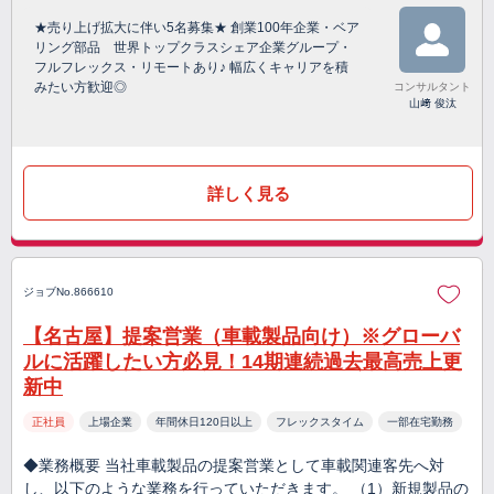
★売り上げ拡大に伴い5名募集★ 創業100年企業・ベア
リング部品 世界トップクラスシェア企業グループ・
フルフレックス・リモートあり♪ 幅広くキャリアを積
みたい方歓迎◎
コンサルタント
山﨑 俊汰
詳しく見る
ジョブNo.866610
【名古屋】提案営業（車載製品向け）※グローバ
ルに活躍したい方必見！14期連続過去最高売上更
新中
正社員
上場企業
年間休日120日以上
フレックスタイム
一部在宅勤務
◆業務概要 当社車載製品の提案営業として車載関連客先へ対
し、以下のような業務を行っていただきます。 （1）新規製品の