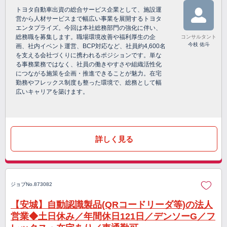
トヨタ自動車出資の総合サービス企業として、施設運
営から人材サービスまで幅広い事業を展開するトヨタ
エンタプライズ。今回は本社総務部門の強化に伴い、
総務職を募集します。職場環境改善や福利厚生の企
コンサルタント
今枝 佑斗
画、社内イベント運営、BCP対応など、社員約4,600名
を支える会社づくりに携われるポジションです。単な
る事務業務ではなく、社員の働きやすさや組織活性化
につながる施策を企画・推進できることが魅力。在宅
勤務やフレックス制度も整った環境で、総務として幅
広いキャリアを築けます。
詳しく見る
ジョブNo.873082
【安城】自動認識製品(QRコードリーダ等)の法人
営業◆土日休み／年間休日121日／デンソーG／フ