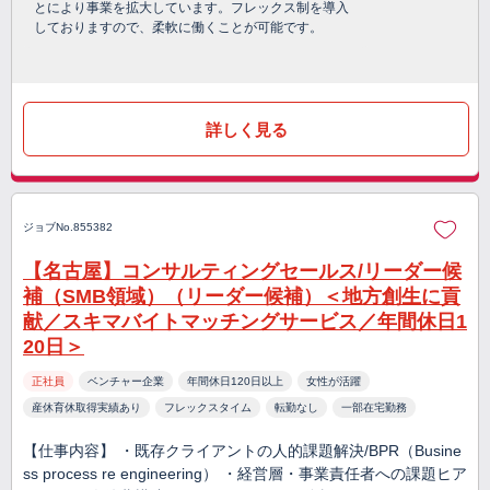
とにより事業を拡大しています。フレックス制を導入
しておりますので、柔軟に働くことが可能です。
詳しく見る
ジョブNo.855382
【名古屋】コンサルティングセールス/リーダー候
補（SMB領域）（リーダー候補）＜地方創生に貢
献／スキマバイトマッチングサービス／年間休日1
20日＞
正社員
ベンチャー企業
年間休日120日以上
女性が活躍
産休育休取得実績あり
フレックスタイム
転勤なし
一部在宅勤務
【仕事内容】 ・既存クライアントの人的課題解決/BPR（Busine
ss process re engineering） ・経営層・事業責任者への課題ヒア