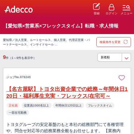
登録
ログイン
メニュー
【愛知県×営業系×フレックスタイム】転職・求人情報
愛知県／法人営業、ルートセールス、個人営業、代理店営業・パ
検索条件を変更
ートナーセールス、インサイドセール …
9
件（1～9件を表示中）
ジョブNo.878246
【名古屋駅】トヨタ出資企業での総務～年間休日1
20日・福利厚生充実・フレックス/在宅可～
正社員
従業員1000名以上
年間休日120日以上
フレックスタイム
一部在宅勤務
トヨタグループの安定基盤のもと本社の総務部門にて各種管理
や、問合せ対応等の総務業務全般をお任せします。 【業務内