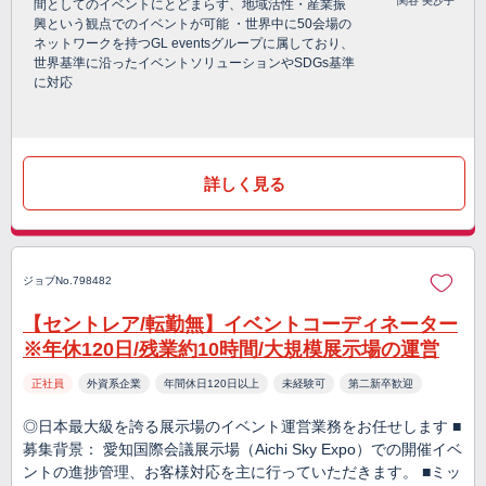
関谷 美沙子
間としてのイベントにとどまらず、地域活性・産業振
興という観点でのイベントが可能 ・世界中に50会場の
ネットワークを持つGL eventsグループに属しており、
世界基準に沿ったイベントソリューションやSDGs基準
に対応
詳しく見る
ジョブNo.798482
【セントレア/転勤無】イベントコーディネーター
※年休120日/残業約10時間/大規模展示場の運営
正社員
外資系企業
年間休日120日以上
未経験可
第二新卒歓迎
◎日本最大級を誇る展示場のイベント運営業務をお任せします ■
募集背景： 愛知国際会議展示場（Aichi Sky Expo）での開催イベ
ントの進捗管理、お客様対応を主に行っていただきます。 ■ミッ