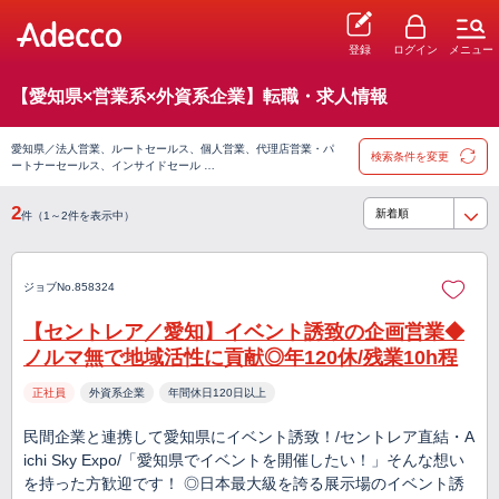
登録
ログイン
メニュー
【愛知県×営業系×外資系企業】転職・求人情報
愛知県／法人営業、ルートセールス、個人営業、代理店営業・パ
検索条件を変更
ートナーセールス、インサイドセール …
2
件（1～2件を表示中）
ジョブNo.858324
【セントレア／愛知】イベント誘致の企画営業◆
ノルマ無で地域活性に貢献◎年120休/残業10h程
正社員
外資系企業
年間休日120日以上
民間企業と連携して愛知県にイベント誘致！/セントレア直結・A
ichi Sky Expo/「愛知県でイベントを開催したい！」そんな想い
を持った方歓迎です！ ◎日本最大級を誇る展示場のイベント誘