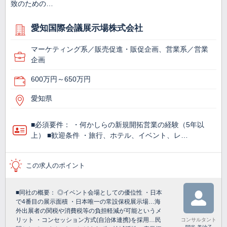
致のための…
愛知国際会議展示場株式会社
マーケティング系／販売促進・販促企画、営業系／営業
企画
600万円～650万円
愛知県
■必須要件： ・何かしらの新規開拓営業の経験（5年以
上） ■歓迎条件 ・旅行、ホテル、イベント、レ…
この求人のポイント
■同社の概要： ◎イベント会場としての優位性 ・日本
で4番目の展示面積 ・日本唯一の常設保税展示場…海
外出展者の関税や消費税等の負担軽減が可能というメ
リット ・コンセッション方式(自治体連携)を採用…民
コンサルタント