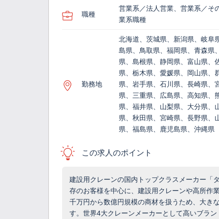
営業系／法人営業、営業系／そ
職種
業系職種
北海道、茨城県、新潟県、岐阜
島県、鳥取県、福岡県、青森県
県、島根県、静岡県、富山県、
県、栃木県、愛媛県、岡山県、
勤務地
県、岩手県、石川県、長崎県、
県、三重県、広島県、高知県、
県、福井県、山梨県、大分県、
県、秋田県、宮崎県、長野県、
県、福島県、鹿児島県、沖縄県
この求人のポイント
建設用クレーンの国内トップクラスメーカー「
存のお客様を中心に、建設用クレーンや高所作業
千万円から数億円規模の商材を扱うため、大き
す。世界4大クレーンメーカーとして高いブラン