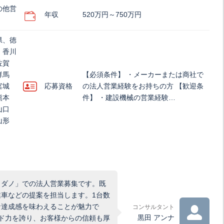
の他営
年収
520万円～750万円
県、徳
、香川
佐賀
群馬
【必須条件】 ・メーカーまたは商社で
宮城
応募資格
の法人営業経験をお持ちの方 【歓迎条
熊本
件】 ・建設機械の営業経験…
山口
山形
タダノ」での法人営業募集です。既
車などの提案を担当します。1台数
な達成感を味わえることが魅力で
コンサルタント
黒田 アンナ
ド力を誇り、お客様からの信頼も厚