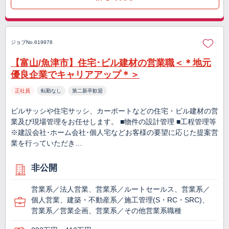
ジョブNo.619978
【富山/魚津市】住宅･ビル建材の営業職＜＊地元
優良企業でキャリアアップ＊＞
正社員
転勤なし
第二新卒歓迎
ビルサッシや住宅サッシ、カーポートなどの住宅・ビル建材の営
業及び現場管理をお任せします。 ■物件の設計管理 ■工程管理等
※建設会社･ホーム会社･個人宅などお客様の要望に応じた提案営
業を行っていただき…
非公開
営業系／法人営業、営業系／ルートセールス、営業系／
個人営業、建築・不動産系／施工管理(S・RC・SRC)、
営業系／営業企画、営業系／その他営業系職種