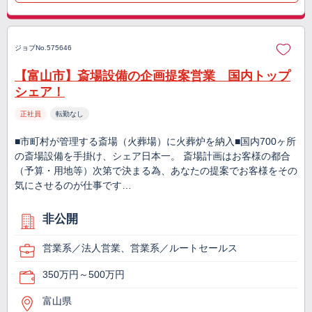
ジョブNo.575646
【富山市】斎場設備の企画提案営業 国内トップ
シェア！
正社員
転勤なし
■市町村が管理する斎場（火葬場）に火葬炉を納入■国内700ヶ所
の斎場設備を手掛け、シェア日本一。 斎場計画はお客様の都合
（予算・用地等）次第で決まる為、あなたの提案でお客様をその
気にさせるのが仕事です…
非公開
営業系／法人営業、営業系／ルートセールス
350万円～500万円
富山県