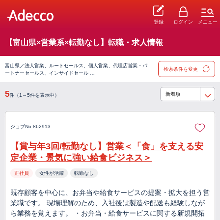
登録
ログイン
メニュー
【富山県×営業系×転勤なし】転職・求人情報
富山県／法人営業、ルートセールス、個人営業、代理店営業・パ
検索条件を変更
ートナーセールス、インサイドセール …
5
件（1～5件を表示中）
ジョブNo.862913
【賞与年3回/転勤なし】営業＜「食」を支える安
定企業・景気に強い給食ビジネス＞
正社員
女性が活躍
転勤なし
既存顧客を中心に、お弁当や給食サービスの提案・拡大を担う営
業職です。 現場理解のため、入社後は製造や配送も経験しなが
ら業務を覚えます。 ・お弁当・給食サービスに関する新規開拓