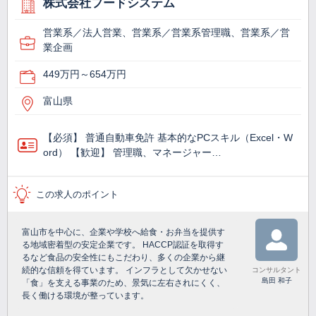
株式会社フードシステム
営業系／法人営業、営業系／営業系管理職、営業系／営
業企画
449万円～654万円
富山県
【必須】 普通自動車免許 基本的なPCスキル（Excel・W
ord） 【歓迎】 管理職、マネージャー…
この求人のポイント
富山市を中心に、企業や学校へ給食・お弁当を提供す
る地域密着型の安定企業です。 HACCP認証を取得す
るなど食品の安全性にもこだわり、多くの企業から継
続的な信頼を得ています。 インフラとして欠かせない
コンサルタント
島田 和子
「食」を支える事業のため、景気に左右されにくく、
長く働ける環境が整っています。