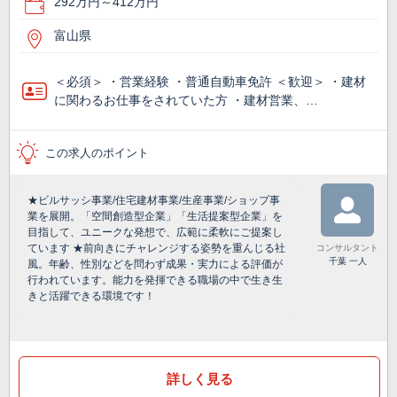
292万円～412万円
富山県
＜必須＞ ・営業経験 ・普通自動車免許 ＜歓迎＞ ・建材
に関わるお仕事をされていた方 ・建材営業、…
この求人のポイント
★ビルサッシ事業/住宅建材事業/生産事業/ショップ事
業を展開。「空間創造型企業」「生活提案型企業」を
目指して、ユニークな発想で、広範に柔軟にご提案し
ています ★前向きにチャレンジする姿勢を重んじる社
コンサルタント
千葉 一人
風。年齢、性別などを問わず成果・実力による評価が
行われています。能力を発揮できる職場の中で生き生
きと活躍できる環境です！
詳しく見る