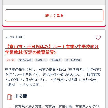
詳しく見る
ジョブNo.862881
【富山市・土日祝休み】ルート営業<中学校向け
学習教材/安定の教育業界>
正社員
女性が活躍
転勤なし
未経験可
第二新卒歓迎
中学校の先生に対し、教材の提案・販売（中学校向け学習教材）
を行うルート営業です。 新規開拓や飛び込みはなく、既存顧客
との関係づくりが中心です。 ・担当校への訪問（1日5〜6校）
・教材・ドリルの提案 …
非公開
営業系／法人営業、営業系／営業企画、営業系／その他