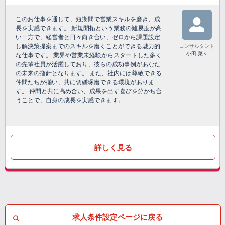
このお仕事を通じて、短期間で営業スキルを磨き、成
長を実感できます。 新規開拓という業務の難易度が高
い一方で、経営者と日々向き合い、ゼロから課題設定
し解決策提案までのスキルを磨くことができる魅力的
コンサルタント
小田 菜々
な仕事です。 業界や営業未経験からスタートした多く
の先輩社員が活躍しており、彼らの成功事例があなた
の未来の指針となります。 また、社内には尊敬できる
仲間たちが揃い、共に切磋琢磨できる環境がありま
す。 仲間と共に高め合い、成果を出す喜びを分かち合
うことで、自身の成長を実感できます。
詳しく見る
求人条件設定ページに戻る