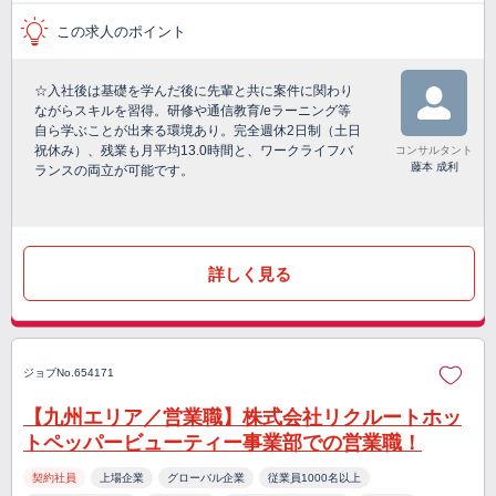
この求人のポイント
☆入社後は基礎を学んだ後に先輩と共に案件に関わり
ながらスキルを習得。研修や通信教育/eラーニング等
自ら学ぶことが出来る環境あり。完全週休2日制（土日
祝休み）、残業も月平均13.0時間と、ワークライフバ
コンサルタント
藤本 成利
ランスの両立が可能です。
詳しく見る
ジョブNo.654171
【九州エリア／営業職】株式会社リクルートホッ
トペッパービューティー事業部での営業職！
契約社員
上場企業
グローバル企業
従業員1000名以上