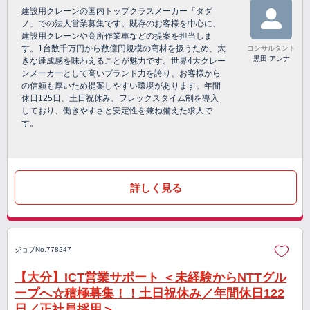
建設用クレーンの国内トップクラスメーカー「タダ
ノ」での法人営業募集です。既存のお客様を中心に、
建設用クレーンや高所作業車などの提案を担当しま
す。1台数千万円から数億円規模の商材を扱うため、大
コンサルタント
黒田 アンナ
きな達成感を味わえることが魅力です。世界4大クレー
ンメーカーとして高いブランド力を誇り、お客様から
の信頼も厚いため提案しやすい環境があります。年間
休日125日、土日祝休み、フレックスタイム制を導入
しており、働きやすさと安定性を兼ね備えた求人で
す。
詳しく見る
ジョブNo.778247
【大分】ICT営業サポート ＜未経験からNTTグル
ープへ☆積極募集！！土日祝休み／年間休日122
日／正社員採用＞