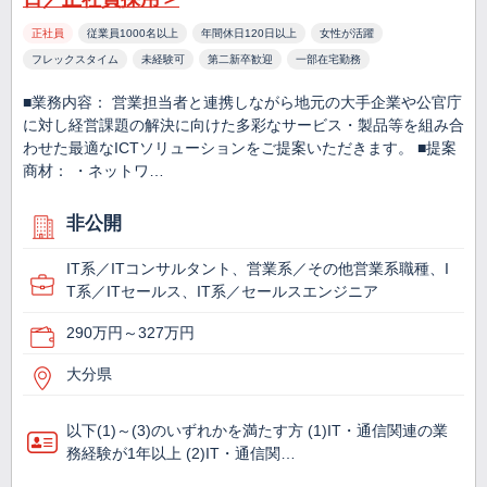
正社員
従業員1000名以上
年間休日120日以上
女性が活躍
フレックスタイム
未経験可
第二新卒歓迎
一部在宅勤務
■業務内容： 営業担当者と連携しながら地元の大手企業や公官庁
に対し経営課題の解決に向けた多彩なサービス・製品等を組み合
わせた最適なICTソリューションをご提案いただきます。 ■提案
商材： ・ネットワ…
非公開
IT系／ITコンサルタント、営業系／その他営業系職種、I
T系／ITセールス、IT系／セールスエンジニア
290万円～327万円
大分県
以下(1)～(3)のいずれかを満たす方 (1)IT・通信関連の業
務経験が1年以上 (2)IT・通信関…