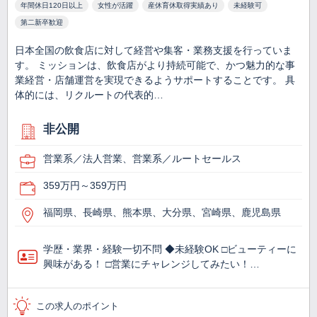
年間休日120日以上
女性が活躍
産休育休取得実績あり
未経験可
第二新卒歓迎
日本全国の飲食店に対して経営や集客・業務支援を行っていま
す。 ミッションは、飲食店がより持続可能で、かつ魅力的な事
業経営・店舗運営を実現できるようサポートすることです。 具
体的には、リクルートの代表的…
非公開
営業系／法人営業、営業系／ルートセールス
359万円～359万円
福岡県、長崎県、熊本県、大分県、宮崎県、鹿児島県
学歴・業界・経験一切不問 ◆未経験OK □ビューティーに
興味がある！ □営業にチャレンジしてみたい！…
この求人のポイント