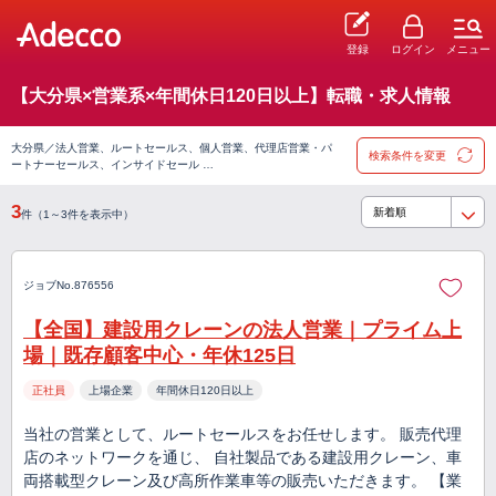
登録
ログイン
メニュー
【大分県×営業系×年間休日120日以上】転職・求人情報
大分県／法人営業、ルートセールス、個人営業、代理店営業・パ
検索条件を変更
ートナーセールス、インサイドセール …
3
件（1～3件を表示中）
ジョブNo.876556
【全国】建設用クレーンの法人営業｜プライム上
場｜既存顧客中心・年休125日
正社員
上場企業
年間休日120日以上
当社の営業として、ルートセールスをお任せします。 販売代理
店のネットワークを通じ、 自社製品である建設用クレーン、車
両搭載型クレーン及び高所作業車等の販売いただきます。 【業