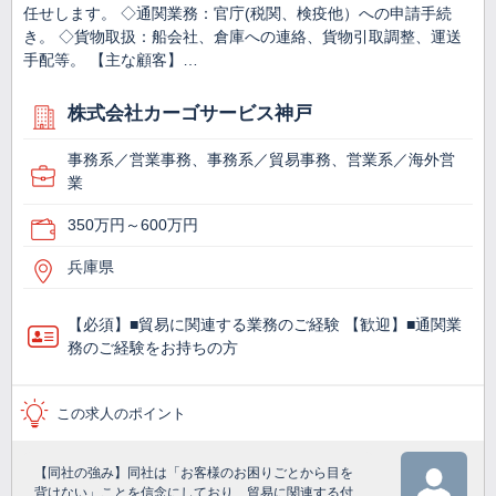
任せします。 ◇通関業務：官庁(税関、検疫他）への申請手続
き。 ◇貨物取扱：船会社、倉庫への連絡、貨物引取調整、運送
手配等。 【主な顧客】…
株式会社カーゴサービス神戸
事務系／営業事務、事務系／貿易事務、営業系／海外営
業
350万円～600万円
兵庫県
【必須】■貿易に関連する業務のご経験 【歓迎】■通関業
務のご経験をお持ちの方
この求人のポイント
【同社の強み】同社は「お客様のお困りごとから目を
背けない」ことを信念にしており、貿易に関連する付