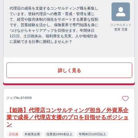
代理店の成長を支援するコンサルティング職を募集し
ています。登録代理店への教育・育成・管理を通じ
て、経営や販売体制の強化をサポートする重要な役割
です。営業経験を活かし、保険業界で専門知識を身に
コンサルタント
笠井 万里
つけながらキャリアアップを目指せます。年間休日
121日、土日祝休み、福利厚生も充実。人や地域社会
に貢献できる仕事に挑戦しませんか？
詳しく見る
ジョブNo.874559
【姫路】代理店コンサルティング担当／外資系企
業で成長／代理店支援のプロを目指せるポジショ
ン
正社員
外資系企業
従業員1000名以上
年間休日120日以上