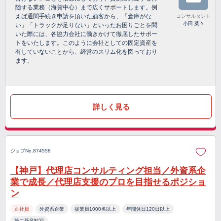
随する業務（海貨中心）まで広くサポートします。例
えば通関手続き申請を頂いた顧客から、「倉庫がな
コンサルタント
小田 菜々
い」「トラックが足りない」といったお困りごとを聞
いた際には、各協力会社に働きかけて徹底したサポー
トをいたします。このように会社としての固定資産を
有していないことから、経営のスリム化を図っており
ます。
詳しく見る
ジョブNo.874558
【神戸】代理店コンサルティング担当／外資系企
業で成長／代理店支援のプロを目指せるポジショ
ン
正社員
外資系企業
従業員1000名以上
年間休日120日以上
第二新卒歓迎