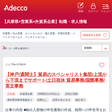
登録
ログイン
メニュー
【兵庫県×営業系×外資系企業】転職・求人情報
兵庫県／法人営業、ルートセールス、個人営業、代理店営業・パ
検索条件を変更
ートナーセールス、インサイドセール …
3
件（1～3件を表示中）
ジョブNo.879829
【神戸/通関士】貿易のスペシャリスト集団/上流か
ら下流までサポート/土日祝休 貿易事務/国際事務/
英文事務
正社員
外資系企業
年間休日120日以上
女性が活躍
産休育休取得実績あり
転勤なし
語学が生かせる
独占求人
仕事の内容 ■輸出入貨物の申告書類の作成、税関への申告等をお