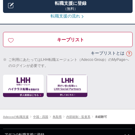
転職支援に登録
（無料）
転職支援の流れ
キープリスト
キープリストとは
※
ご利用にあたってはLHH転職エージェント（Adecco Group）のMyPageへ
のログインが必要です。
Adeccoの転職支援
中国・四国
鳥取県
内部統制・監査系
未経験可
アデコの転職支援に登録