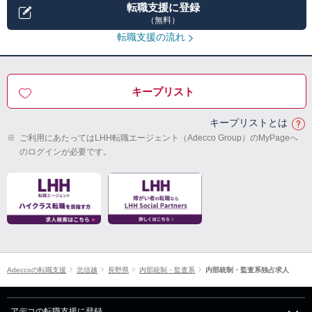
転職支援に登録
（無料）
転職支援の流れ
キープリスト
キープリストとは
※
ご利用にあたってはLHH転職エージェント（Adecco Group）のMyPageへ
のログインが必要です。
Adeccoの転職支援
北信越
長野県
内部統制・監査系
内部統制・監査系独占求人
アデコの転職支援に登録