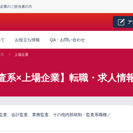
企業のご担当者の方
ア
いて
お役立ち情報
QA・お問い合わせ
査系
上場企業
査系×上場企業】転職・求人情
ム監査、会計監査、業務監査、その他内部統制・監査系職種／