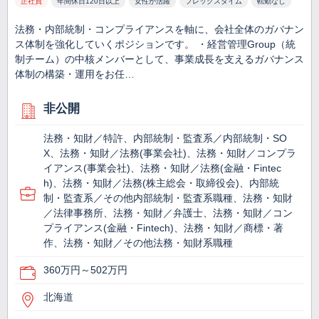
正社員
年間休日120日以上
女性が活躍
フレックスタイム
転勤なし
法務・内部統制・コンプライアンスを軸に、会社全体のガバナン
ス体制を強化していくポジションです。 ・経営管理Group（統
制チーム）の中核メンバーとして、事業成長を支えるガバナンス
体制の構築・運用をお任…
非公開
法務・知財／特許、内部統制・監査系／内部統制・SO
X、法務・知財／法務(事業会社)、法務・知財／コンプラ
イアンス(事業会社)、法務・知財／法務(金融・Fintec
h)、法務・知財／法務(株主総会・取締役会)、内部統
制・監査系／その他内部統制・監査系職種、法務・知財
／法律事務所、法務・知財／弁護士、法務・知財／コン
プライアンス(金融・Fintech)、法務・知財／商標・著
作、法務・知財／その他法務・知財系職種
360万円～502万円
北海道