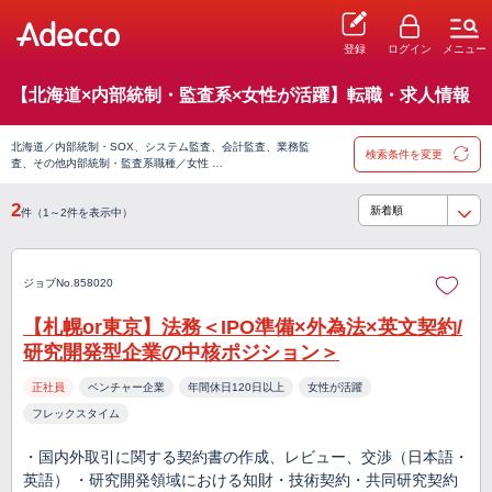
登録
ログイン
メニュー
【北海道×内部統制・監査系×女性が活躍】転職・求人情報
北海道／内部統制・SOX、システム監査、会計監査、業務監
検索条件を変更
査、その他内部統制・監査系職種／女性 …
2
件（1～2件を表示中）
ジョブNo.858020
【札幌or東京】法務＜IPO準備×外為法×英文契約/
研究開発型企業の中核ポジション＞
正社員
ベンチャー企業
年間休日120日以上
女性が活躍
フレックスタイム
・国内外取引に関する契約書の作成、レビュー、交渉（日本語・
英語） ・研究開発領域における知財・技術契約・共同研究契約