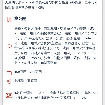
の法的サポート ・外国為替及び外国貿易法（外為法）に基づく
輸出管理体制の整備・運用 …
非公開
法務・知財／特許、内部統制・監査系／内部統制・SO
X、法務・知財／法務(事業会社)、法務・知財／コンプラ
イアンス(事業会社)、法務・知財／法務(金融・Fintec
h)、法務・知財／法務(株主総会・取締役会)、経営・経
営/事業企画系／株式公開(IPO)、法務・知財／法律事務
所、法務・知財／弁護士、法務・知財／コンプライアン
ス(金融・Fintech)、法務・知財／商標・著作、法務・知
財／その他法務・知財系職種
400万円～744万円
北海道、東京都
■必須の経験・スキル ・企業法務の実務経験（3年以上の
企業法務または法律事務所での実務経験） ・契約…