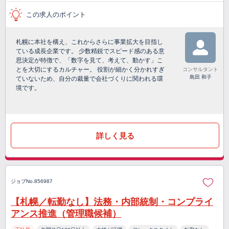
この求人のポイント
札幌に本社を構え、これからさらに事業拡大を目指し
ている成長企業です。 少数精鋭でスピード感のある意
思決定が特徴で、「数字を見て、考えて、動かす」こ
とを大切にするカルチャー。 役割が細かく分かれすぎ
コンサルタント
島田 和子
ていないため、自分の裁量で会社づくりに関われる環
境です。
詳しく見る
ジョブNo.856987
【札幌／転勤なし】法務・内部統制・コンプライ
アンス推進（管理職候補）