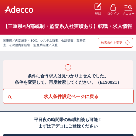
登録
ログイン
メニュー
【三重県×内部統制・監査系入社実績あり】転職・求人情報
三重県／内部統制・SOX、システム監査、会計監査、業務監
検索条件を変更
査、その他内部統制・監査系職種／入社 …
条件に合う求人は見つかりませんでした。
条件を変更して、再度検索してください。（E130021）
求人条件設定ページに戻る
平日夜の時間帯の転職相談も可能！
まずはアデコにご登録ください