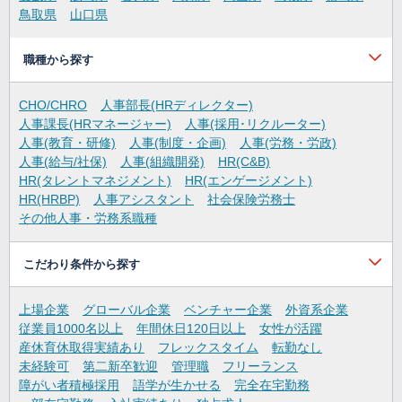
鳥取県
山口県
職種から探す
CHO/CHRO
人事部長(HRディレクター)
人事課長(HRマネージャー)
人事(採用･リクルーター)
人事(教育・研修)
人事(制度・企画)
人事(労務・労政)
人事(給与/社保)
人事(組織開発)
HR(C&B)
HR(タレントマネジメント)
HR(エンゲージメント)
HR(HRBP)
人事アシスタント
社会保険労務士
その他人事・労務系職種
こだわり条件から探す
上場企業
グローバル企業
ベンチャー企業
外資系企業
従業員1000名以上
年間休日120日以上
女性が活躍
産休育休取得実績あり
フレックスタイム
転勤なし
未経験可
第二新卒歓迎
管理職
フリーランス
障がい者積極採用
語学が生かせる
完全在宅勤務