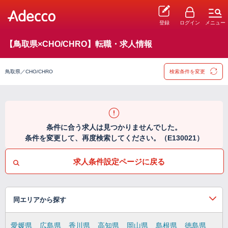
登録
ログイン
メニュー
【鳥取県×CHO/CHRO】転職・求人情報
鳥取県／CHO/CHRO
検索条件を変更
条件に合う求人は見つかりませんでした。
条件を変更して、再度検索してください。（E130021）
求人条件設定ページに戻る
同エリアから探す
愛媛県
広島県
香川県
高知県
岡山県
島根県
徳島県