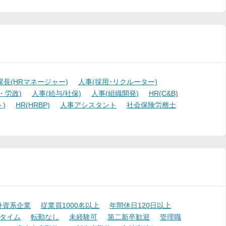
課長(HRマネージャー)
人事(採用･リクルーター)
・労政)
人事(給与/社保)
人事(組織開発)
HR(C&B)
)
HR(HRBP)
人事アシスタント
社会保険労務士
外資系企業
従業員1000名以上
年間休日120日以上
タイム
転勤なし
未経験可
第二新卒歓迎
管理職