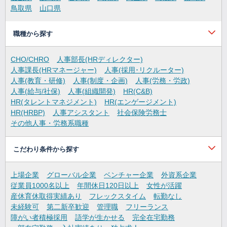
鳥取県
山口県
職種から探す
CHO/CHRO
人事部長(HRディレクター)
人事課長(HRマネージャー)
人事(採用･リクルーター)
人事(教育・研修)
人事(制度・企画)
人事(労務・労政)
人事(給与/社保)
人事(組織開発)
HR(C&B)
HR(タレントマネジメント)
HR(エンゲージメント)
HR(HRBP)
人事アシスタント
社会保険労務士
その他人事・労務系職種
こだわり条件から探す
上場企業
グローバル企業
ベンチャー企業
外資系企業
従業員1000名以上
年間休日120日以上
女性が活躍
産休育休取得実績あり
フレックスタイム
転勤なし
未経験可
第二新卒歓迎
管理職
フリーランス
障がい者積極採用
語学が生かせる
完全在宅勤務