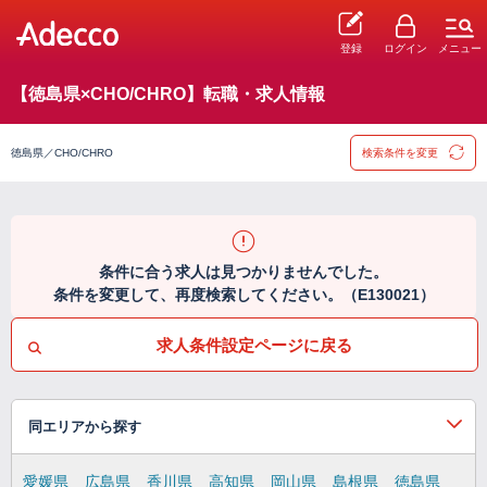
登録
ログイン
メニュー
【徳島県×CHO/CHRO】転職・求人情報
徳島県／CHO/CHRO
検索条件を変更
条件に合う求人は見つかりませんでした。
条件を変更して、再度検索してください。（E130021）
求人条件設定ページに戻る
同エリアから探す
愛媛県
広島県
香川県
高知県
岡山県
島根県
徳島県