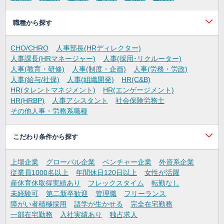
職種から探す
CHO/CHRO
人事部長(HRディレクター)
人事課長(HRマネージャー)
人事(採用･リクルーター)
人事(教育・研修)
人事(制度・企画)
人事(労務・労政)
人事(給与/社保)
人事(組織開発)
HR(C&B)
HR(タレントマネジメント)
HR(エンゲージメント)
HR(HRBP)
人事アシスタント
社会保険労務士
その他人事・労務系職種
こだわり条件から探す
上場企業
グローバル企業
ベンチャー企業
外資系企業
従業員1000名以上
年間休日120日以上
女性が活躍
産休育休取得実績あり
フレックスタイム
転勤なし
未経験可
第二新卒歓迎
管理職
フリーランス
障がい者積極採用
語学が生かせる
完全在宅勤務
一部在宅勤務
入社実績あり
独占求人