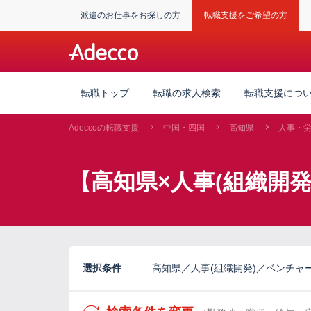
派遣のお仕事をお探しの方
転職支援をご希望の方
転職トップ
転職の求人検索
転職支援につ
Adeccoの転職支援
中国・四国
高知県
人事・
【高知県×人事(組織開
選択条件
高知県／人事(組織開発)／ベンチャ