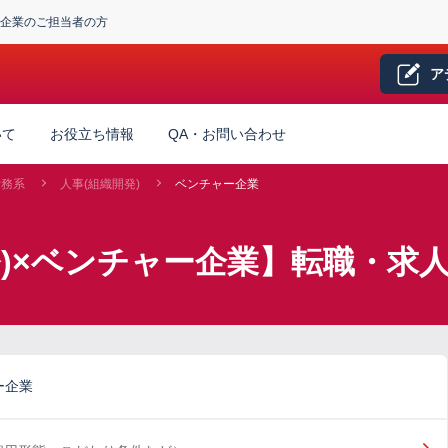
企業のご担当者の方
ア
いて
お役立ち情報
QA・お問い合わせ
労務系
人事(組織開発)
ベンチャー企業
発)×ベンチャー企業】転職・求
ー企業