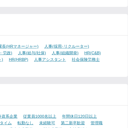
課長(HRマネージャー)
人事(採用･リクルーター)
・労政)
人事(給与/社保)
人事(組織開発)
HR(C&B)
)
HR(HRBP)
人事アシスタント
社会保険労務士
外資系企業
従業員1000名以上
年間休日120日以上
タイム
転勤なし
未経験可
第二新卒歓迎
管理職