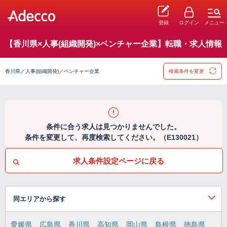
登録
ログイン
メニュー
【香川県×人事(組織開発)×ベンチャー企業】転職・求人情報
香川県／人事(組織開発)／ベンチャー企業
検索条件を変更
条件に合う求人は見つかりませんでした。
条件を変更して、再度検索してください。（E130021）
求人条件設定ページに戻る
同エリアから探す
愛媛県
広島県
香川県
高知県
岡山県
島根県
徳島県