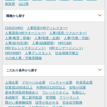
鳥取県
山口県
職種から探す
CHO/CHRO
人事部長(HRディレクター)
人事課長(HRマネージャー)
人事(採用･リクルーター)
人事(教育・研修)
人事(制度・企画)
人事(労務・労政)
人事(給与/社保)
人事(組織開発)
HR(C&B)
HR(タレントマネジメント)
HR(エンゲージメント)
HR(HRBP)
人事アシスタント
社会保険労務士
その他人事・労務系職種
こだわり条件から探す
上場企業
グローバル企業
ベンチャー企業
外資系企業
従業員1000名以上
年間休日120日以上
女性が活躍
産休育休取得実績あり
フレックスタイム
転勤なし
未経験可
第二新卒歓迎
管理職
フリーランス
障がい者積極採用
語学が生かせる
完全在宅勤務