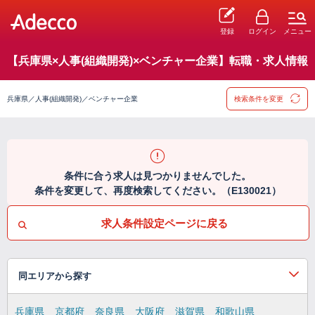
登録
ログイン
メニュー
【兵庫県×人事(組織開発)×ベンチャー企業】転職・求人情報
兵庫県／人事(組織開発)／ベンチャー企業
検索条件を変更
条件に合う求人は見つかりませんでした。
条件を変更して、再度検索してください。（E130021）
求人条件設定ページに戻る
同エリアから探す
兵庫県
京都府
奈良県
大阪府
滋賀県
和歌山県