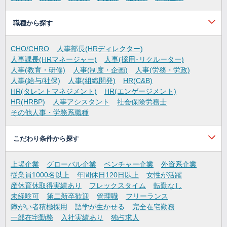
職種から探す
CHO/CHRO
人事部長(HRディレクター)
人事課長(HRマネージャー)
人事(採用･リクルーター)
人事(教育・研修)
人事(制度・企画)
人事(労務・労政)
人事(給与/社保)
人事(組織開発)
HR(C&B)
HR(タレントマネジメント)
HR(エンゲージメント)
HR(HRBP)
人事アシスタント
社会保険労務士
その他人事・労務系職種
こだわり条件から探す
上場企業
グローバル企業
ベンチャー企業
外資系企業
従業員1000名以上
年間休日120日以上
女性が活躍
産休育休取得実績あり
フレックスタイム
転勤なし
未経験可
第二新卒歓迎
管理職
フリーランス
障がい者積極採用
語学が生かせる
完全在宅勤務
一部在宅勤務
入社実績あり
独占求人