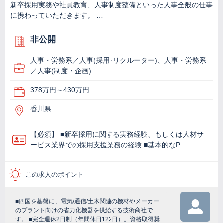
新卒採用実務や社員教育、人事制度整備といった人事全般の仕事
に携わっていただきます。 …
非公開
人事・労務系／人事(採用･リクルーター)、人事・労務系
／人事(制度・企画)
378万円～430万円
香川県
【必須】 ■新卒採用に関する実務経験、もしくは人材サ
ービス業界での採用支援業務の経験 ■基本的なP…
この求人のポイント
■四国を基盤に、電気/通信/土木関連の機材やメーカー
のプラント向けの省力化機器を供給する技術商社で
す。 ■完全週休2日制（年間休日122日）。資格取得奨