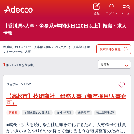
登録
ログイン
メニュー
【香川県×人事・労務系×年間休日120日以上】転職・求人
情報
香川県／CHO/CHRO、人事部長(HRディレクター)、人事課長(HR
検索条件を変更
マネージャー)、人事( …
1
件（1～1件を表示中）
ジョブNo.771752
【高松市】技術商社 総務人事（新卒採用/人事企
画）
正社員
年間休日120日以上
女性が活躍
未経験可
第二新卒歓迎
■成長・拡大を続ける会社組織を強化するため、人材確保や社員
がいきいきとやりがいを持って働けるような環境整備のために、