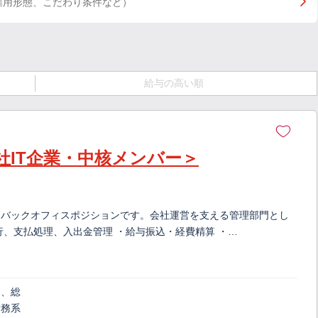
雇用形態、こだわり条件など）
給与の高い順
社IT企業・中核メンバー＞
るバックオフィスポジションです。会社運営を支える管理部門とし
行、支払処理、入出金管理 ・給与振込・経費精算 ・…
)、総
労務系