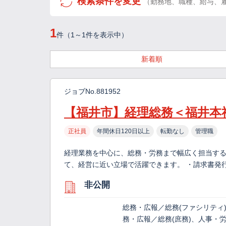
検索条件を変更
（勤務地、職種、給与、
1
件（1～1件を表示中）
新着順
ジョブNo.881952
【福井市】経理総務＜福井本
正社員
年間休日120日以上
転勤なし
管理職
経理業務を中心に、総務・労務まで幅広く担当す
て、経営に近い立場で活躍できます。 ・請求書発
非公開
総務・広報／総務(ファシリティ
務・広報／総務(庶務)、人事・