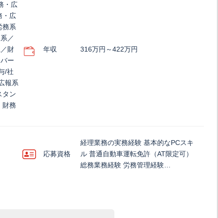
務・広
務・広
労務系
務系／
系／財
年収
316万円～422万円
イバー
与/社
広報系
スタン
・財務
経理業務の実務経験 基本的なPCスキ
応募資格
ル 普通自動車運転免許（AT限定可）
総務業務経験 労務管理経験…