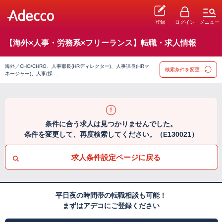
登録
ログイン
メニュー
【海外×人事・労務系×フリーランス】転職・求人情報
海外／CHO/CHRO、人事部長(HRディレクター)、人事課長(HRマ
検索条件を変更
ネージャー)、人事(採 …
条件に合う求人は見つかりませんでした。
条件を変更して、再度検索してください。（E130021）
求人条件設定ページに戻る
平日夜の時間帯の転職相談も可能！
まずはアデコにご登録ください