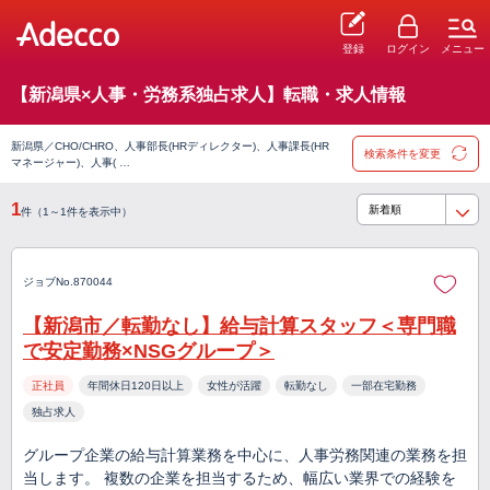
登録
ログイン
メニュー
【新潟県×人事・労務系独占求人】転職・求人情報
新潟県／CHO/CHRO、人事部長(HRディレクター)、人事課長(HR
検索条件を変更
マネージャー)、人事( …
1
件（1～1件を表示中）
ジョブNo.870044
【新潟市／転勤なし】給与計算スタッフ＜専門職
で安定勤務×NSGグループ＞
正社員
年間休日120日以上
女性が活躍
転勤なし
一部在宅勤務
独占求人
グループ企業の給与計算業務を中心に、人事労務関連の業務を担
当します。 複数の企業を担当するため、幅広い業界での経験を