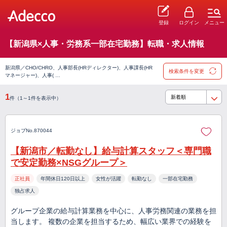
登録
ログイン
メニュー
【新潟県×人事・労務系一部在宅勤務】転職・求人情報
新潟県／CHO/CHRO、人事部長(HRディレクター)、人事課長(HR
検索条件を変更
マネージャー)、人事( …
1
件（1～1件を表示中）
ジョブNo.870044
【新潟市／転勤なし】給与計算スタッフ＜専門職
で安定勤務×NSGグループ＞
正社員
年間休日120日以上
女性が活躍
転勤なし
一部在宅勤務
独占求人
グループ企業の給与計算業務を中心に、人事労務関連の業務を担
当します。 複数の企業を担当するため、幅広い業界での経験を