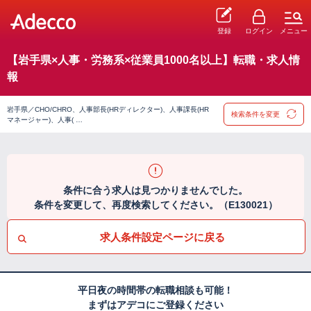
登録
ログイン
メニュー
【岩手県×人事・労務系×従業員1000名以上】転職・求人情
報
岩手県／CHO/CHRO、人事部長(HRディレクター)、人事課長(HR
検索条件を変更
マネージャー)、人事( …
条件に合う求人は見つかりませんでした。
条件を変更して、再度検索してください。（E130021）
求人条件設定ページに戻る
平日夜の時間帯の転職相談も可能！
まずはアデコにご登録ください