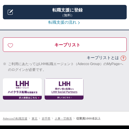
転職支援に登録
（無料）
転職支援の流れ
キープリスト
キープリストとは
※
ご利用にあたってはLHH転職エージェント（Adecco Group）のMyPageへ
のログインが必要です。
Adeccoの転職支援
東北
岩手県
人事・労務系
従業員1000名以上