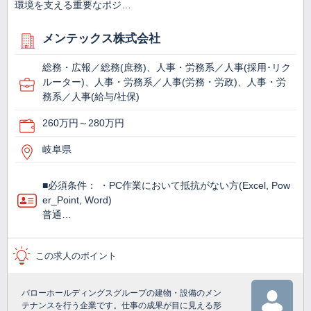
環境を支える重要なポジ…
メンテックス株式会社
総務・広報／総務(庶務)、人事・労務系／人事(採用･リク
ルーター)、人事・労務系／人事(労務・労政)、人事・労
務系／人事(給与/社保)
260万円～280万円
岐阜県
■必須条件： ・PC作業において抵抗がない方(Excel, Pow
er_Point, Word)
普通…
この求人のポイント
バローホールディングスグループの建物・設備のメン
テナンスを行う企業です。仕事の成果が目に見える形