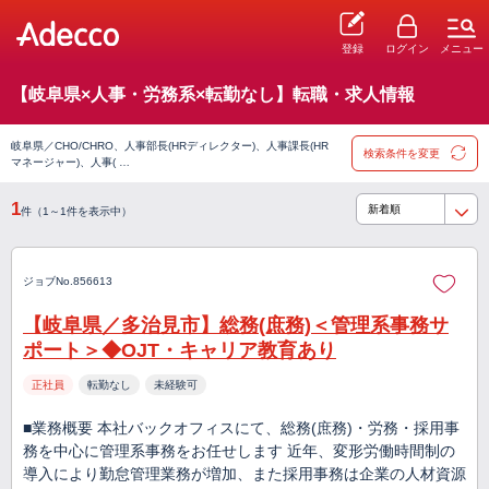
登録
ログイン
メニュー
【岐阜県×人事・労務系×転勤なし】転職・求人情報
岐阜県／CHO/CHRO、人事部長(HRディレクター)、人事課長(HR
検索条件を変更
マネージャー)、人事( …
1
件（1～1件を表示中）
ジョブNo.856613
【岐阜県／多治見市】総務(庶務)＜管理系事務サ
ポート＞◆OJT・キャリア教育あり
正社員
転勤なし
未経験可
■業務概要 本社バックオフィスにて、総務(庶務)・労務・採用事
務を中心に管理系事務をお任せします 近年、変形労働時間制の
導入により勤怠管理業務が増加、また採用事務は企業の人材資源