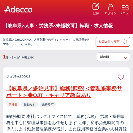
登録
ログイン
メニュー
【岐阜県×人事・労務系×未経験可】転職・求人情報
岐阜県／CHO/CHRO、人事部長(HRディレクター)、人事課長(HR
検索条件を変更
マネージャー)、人事( …
1
件（1～1件を表示中）
ジョブNo.856613
【岐阜県／多治見市】総務(庶務)＜管理系事務サ
ポート＞◆OJT・キャリア教育あり
正社員
転勤なし
未経験可
■業務概要 本社バックオフィスにて、総務(庶務)・労務・採用事
務を中心に管理系事務をお任せします 近年、変形労働時間制の
導入により勤怠管理業務が増加、また採用事務は企業の人材資源