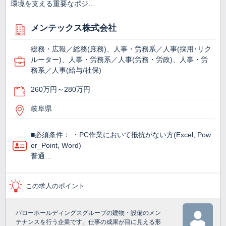
環境を支える重要なポジ…
メンテックス株式会社
総務・広報／総務(庶務)、人事・労務系／人事(採用･リク
ルーター)、人事・労務系／人事(労務・労政)、人事・労
務系／人事(給与/社保)
260万円～280万円
岐阜県
■必須条件： ・PC作業において抵抗がない方(Excel, Pow
er_Point, Word)
普通…
この求人のポイント
バローホールディングスグループの建物・設備のメン
テナンスを行う企業です。仕事の成果が目に見える形