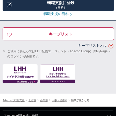
転職支援に登録
（無料）
転職支援の流れ
キープリスト
キープリストとは
※
ご利用にあたってはLHH転職エージェント（Adecco Group）のMyPageへ
のログインが必要です。
Adeccoの転職支援
北信越
山梨県
人事・労務系
語学が生かせる
アデコの転職支援に登録