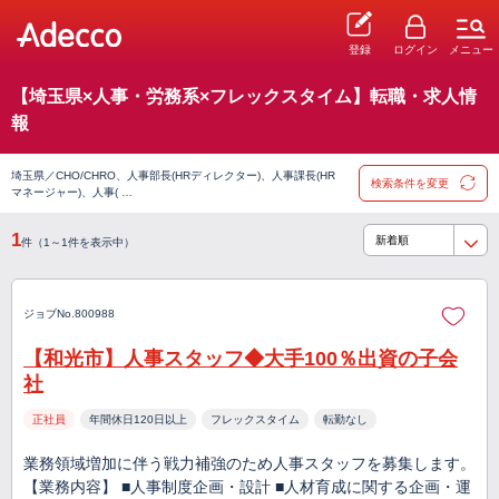
登録
ログイン
メニュー
【埼玉県×人事・労務系×フレックスタイム】転職・求人情
報
埼玉県／CHO/CHRO、人事部長(HRディレクター)、人事課長(HR
検索条件を変更
マネージャー)、人事( …
1
件（1～1件を表示中）
ジョブNo.800988
【和光市】人事スタッフ◆大手100％出資の子会
社
正社員
年間休日120日以上
フレックスタイム
転勤なし
業務領域増加に伴う戦力補強のため人事スタッフを募集します。
【業務内容】 ■人事制度企画・設計 ■人材育成に関する企画・運